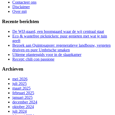
de
Contacteer ons
gang
Disclaimer
Over mij
Recente berichten
De WIJ-gaard, een boomgaard waar de wij centraal staat
Eco & wastefree picknicken: puur genieten met wat je tuin
geeft
Bezoek aan Quintosapore: regeneratieve landbouw, vergeten
druiven en pure Umbrische smaken
Ultieme plantengids voor in de slaapkamer
Recept: chili con passione
Archieven
mei 2026
juli 2025
maart 2025
februari 2025
januari 2025
december 2024
oktober 2024
juli 2024