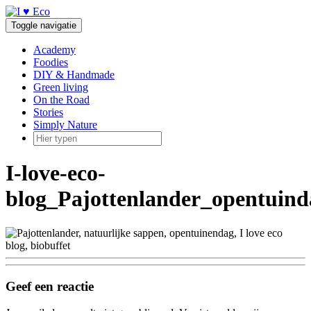
Doorgaan
naar
Toggle navigatie
inhoud
Academy
Foodies
DIY & Handmade
Green living
On the Road
Stories
Simply Nature
I-love-eco-
blog_Pajottenlander_opentuin
Geef een reactie