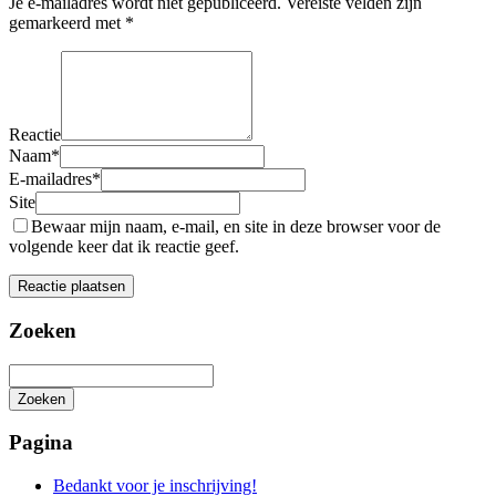
Je e-mailadres wordt niet gepubliceerd.
Vereiste velden zijn
gemarkeerd met
*
Reactie
Naam
*
E-mailadres
*
Site
Bewaar mijn naam, e-mail, en site in deze browser voor de
volgende keer dat ik reactie geef.
Zoeken
Zoeken
Het
zoeken
Pagina
is
aan
Bedankt voor je inschrijving!