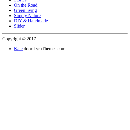
On the Road
Green living
Simply Nature
DIY & Handmade
Slider
Copyright © 2017
Kale
door LyraThemes.com.