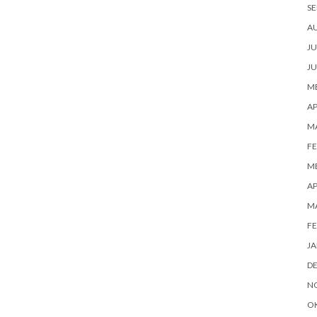
SE
A
JU
JU
ME
AP
M
FE
ME
AP
M
FE
JA
D
N
O