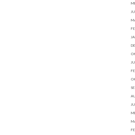
ME
JU
M
FE
JA
D
O
JU
FE
O
SE
A
JU
ME
M
FE