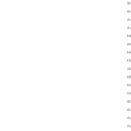
SE
A
JU
JU
ME
AP
M
FE
JA
D
N
O
SE
A
JU
JU