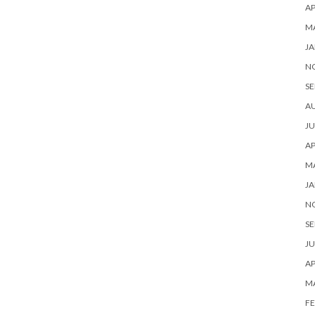
AP
M
JA
N
SE
A
JU
AP
M
JA
N
SE
JU
AP
M
FE