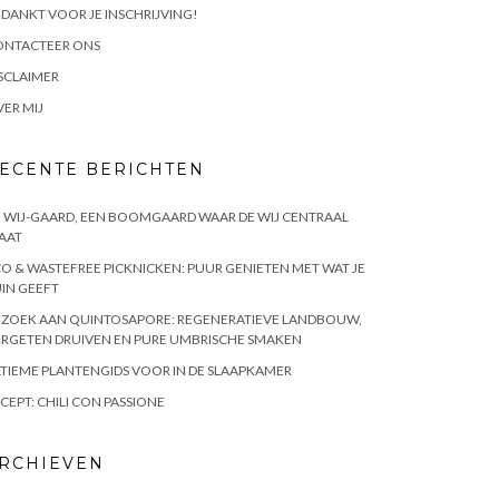
DANKT VOOR JE INSCHRIJVING!
ONTACTEER ONS
SCLAIMER
ER MIJ
ECENTE BERICHTEN
 WIJ-GAARD, EEN BOOMGAARD WAAR DE WIJ CENTRAAL
AAT
O & WASTEFREE PICKNICKEN: PUUR GENIETEN MET WAT JE
IN GEEFT
EZOEK AAN QUINTOSAPORE: REGENERATIEVE LANDBOUW,
RGETEN DRUIVEN EN PURE UMBRISCHE SMAKEN
TIEME PLANTENGIDS VOOR IN DE SLAAPKAMER
CEPT: CHILI CON PASSIONE
RCHIEVEN