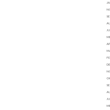
JA
N
SE
A
JU
ME
AP
M
FE
D
N
O
SE
A
JU
ME