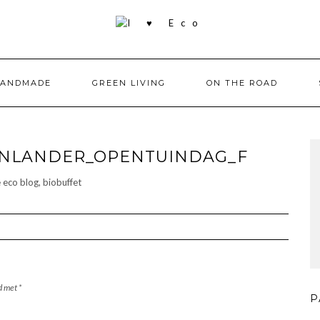
HANDMADE
GREEN LIVING
ON THE ROAD
TENLANDER_OPENTUINDAG_F
rd met
*
P