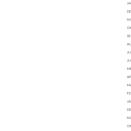
JA
D
N
O
SE
A
JU
JU
ME
AP
M
FE
JA
D
N
O