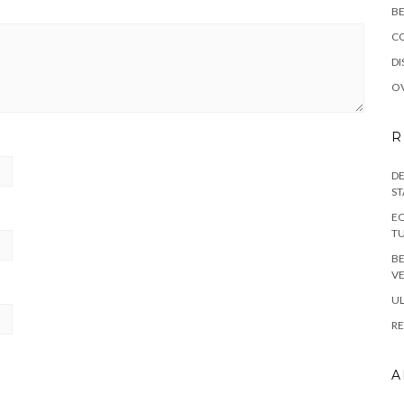
BE
C
DI
OV
R
DE
ST
EC
TU
B
VE
UL
RE
A