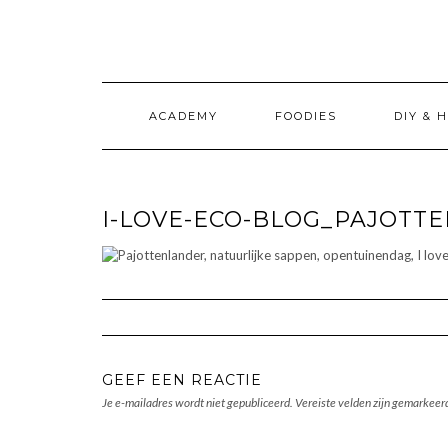
Doorgaan
naar
inhoud
ACADEMY
FOODIES
DIY & 
I-LOVE-ECO-BLOG_PAJOT
GEEF EEN REACTIE
Je e-mailadres wordt niet gepubliceerd.
Vereiste velden zijn gemarkee