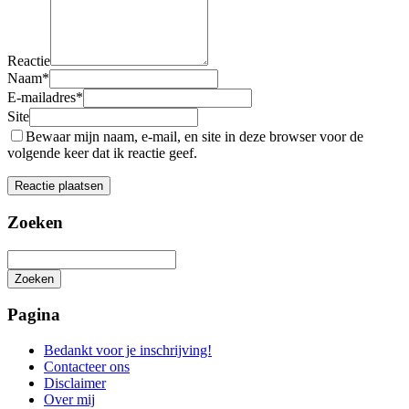
Reactie
Naam
*
E-mailadres
*
Site
Bewaar mijn naam, e-mail, en site in deze browser voor de
volgende keer dat ik reactie geef.
Zoeken
Zoeken
Het
zoeken
Pagina
is
aan
Bedankt voor je inschrijving!
de
Contacteer ons
gang
Disclaimer
Over mij