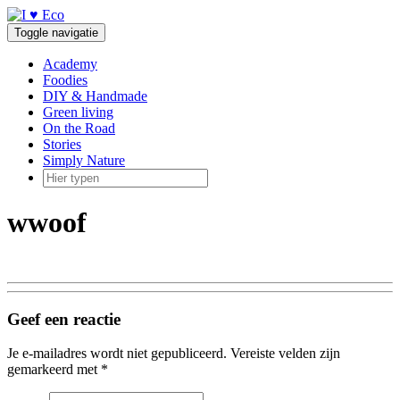
Doorgaan
naar
Toggle navigatie
inhoud
Academy
Foodies
DIY & Handmade
Green living
On the Road
Stories
Simply Nature
wwoof
Geef een reactie
Je e-mailadres wordt niet gepubliceerd.
Vereiste velden zijn
gemarkeerd met
*