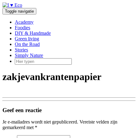
Doorgaan
naar
Toggle navigatie
inhoud
Academy
Foodies
DIY & Handmade
Green living
On the Road
Stories
Simply Nature
zakjevankrantenpapier
Geef een reactie
Je e-mailadres wordt niet gepubliceerd.
Vereiste velden zijn
gemarkeerd met
*