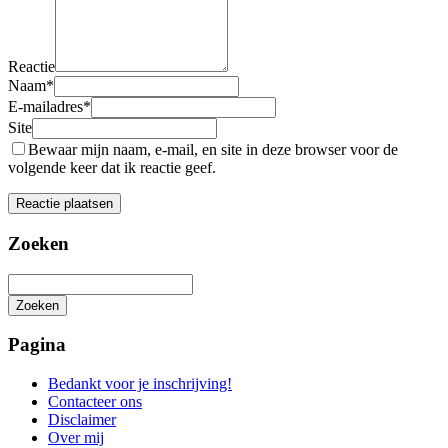
Reactie
Naam
*
E-mailadres
*
Site
Bewaar mijn naam, e-mail, en site in deze browser voor de
volgende keer dat ik reactie geef.
Zoeken
Zoeken
Het
zoeken
Pagina
is
aan
Bedankt voor je inschrijving!
de
Contacteer ons
gang
Disclaimer
Over mij