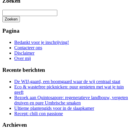
Zoeken
Zoeken
Het
zoeken
Pagina
is
aan
Bedankt voor je inschrijving!
de
Contacteer ons
gang
Disclaimer
Over mij
Recente berichten
De WIJ-gaard, een boomgaard waar de wij centraal staat
Eco & wastefree picknicken: puur genieten met wat je tuin
geeft
Bezoek aan Quintosapore: regeneratieve landbouw, vergeten
druiven en pure Umbrische smaken
Ultieme plantengids voor in de slaapkamer
Recept: chili con passione
Archieven