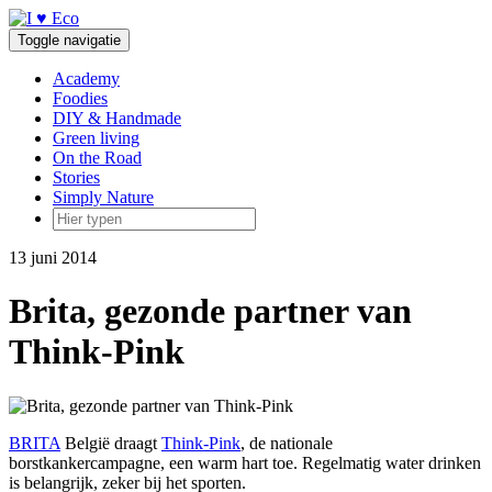
Doorgaan
naar
Toggle navigatie
inhoud
Academy
Foodies
DIY & Handmade
Green living
On the Road
Stories
Simply Nature
13 juni 2014
Brita, gezonde partner van
Think-Pink
BRITA
België draagt
Think-Pink
, de nationale
borstkankercampagne, een warm hart toe. Regelmatig water drinken
is belangrijk, zeker bij het sporten.