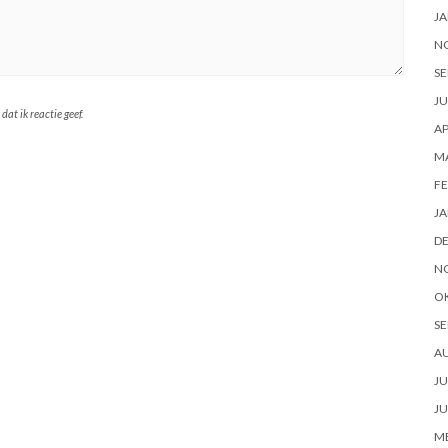
JA
N
SE
JU
at ik reactie geef.
AP
M
FE
JA
D
N
O
SE
A
JU
JU
ME