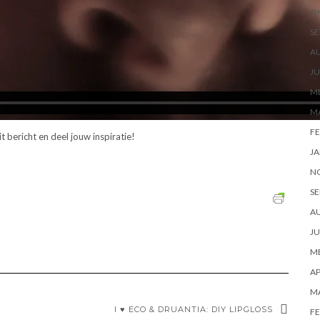
O
SE
A
JU
ME
M
FE
t bericht en deel jouw inspiratie!
JA
N
SE
A
JU
ME
AP
M
I ♥ ECO & DRUANTIA: DIY LIPGLOSS
FE