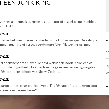
 EEN JUNK KING
zichzelf als knutselaar, rustieke automator of organisch mechanicien.
s of Junk”.
etjes en het construeren van mechanische knutselwerkjes. De galerij is
P
met natuurlijke of gerecycleerde materialen. “Ik werk graag met
BE
C
eel nodig hebt om te leven. Je hebt weinig geld nodig, enkel één of
DI
om zonder hypotheek door het leven te gaan, met zo weinig mogelijk
i, één of andere uithoek van Nieuw-Zeeland.
OV
 waarop je kan reageren. Het leven zelf is één grote inspiratiebron voor
R
n en om te experimenteren!”
DE
ST
EC