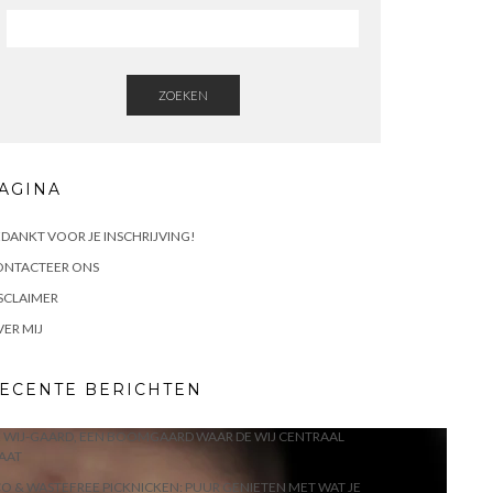
ZOEKEN
AGINA
DANKT VOOR JE INSCHRIJVING!
ONTACTEER ONS
SCLAIMER
ER MIJ
ECENTE BERICHTEN
 WIJ-GAARD, EEN BOOMGAARD WAAR DE WIJ CENTRAAL
AAT
O & WASTEFREE PICKNICKEN: PUUR GENIETEN MET WAT JE