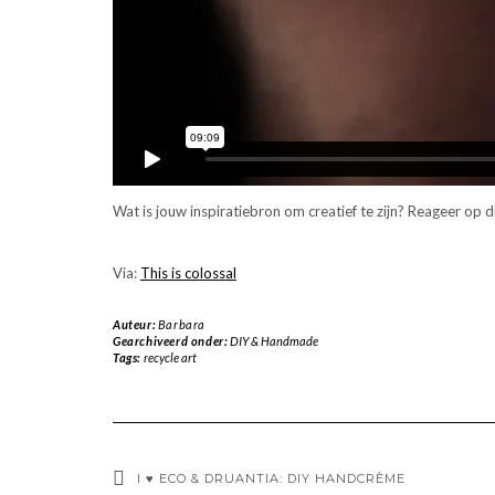
Wat is jouw inspiratiebron om creatief te zijn? Reageer op di
Via:
This is colossal
Auteur:
Barbara
Gearchiveerd onder:
DIY & Handmade
Tags:
recycle art
I ♥ ECO & DRUANTIA: DIY HANDCRÈME