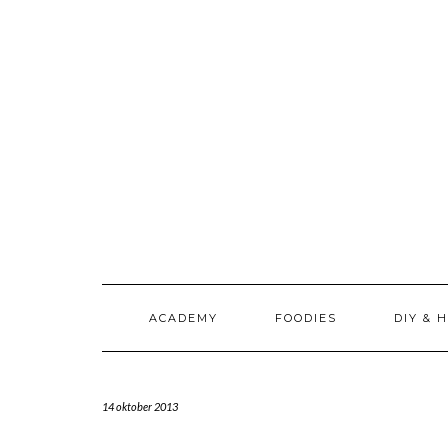
Doorgaan
naar
inhoud
ACADEMY
FOODIES
DIY & 
14 oktober 2013