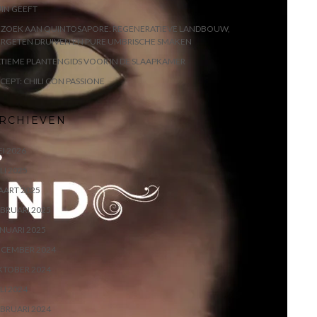
IN GEEFT
EZOEK AAN QUINTOSAPORE: REGENERATIEVE LANDBOUW,
RGETEN DRUIVEN EN PURE UMBRISCHE SMAKEN
TIEME PLANTENGIDS VOOR IN DE SLAAPKAMER
CEPT: CHILI CON PASSIONE
RCHIEVEN
I 2026
LI 2025
AART 2025
BRUARI 2025
NUARI 2025
ECEMBER 2024
KTOBER 2024
LI 2024
BRUARI 2024