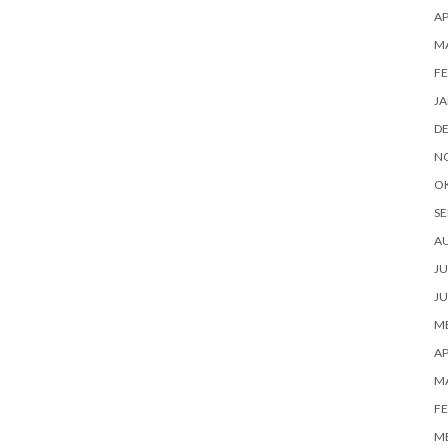
AP
M
FE
JA
D
N
O
SE
A
JU
JU
ME
AP
M
FE
ME