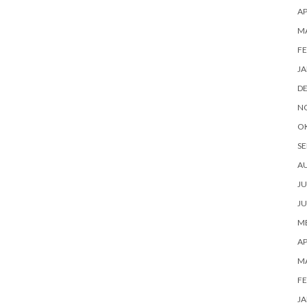
AP
M
FE
JA
D
N
O
SE
A
JU
JU
ME
AP
M
FE
JA