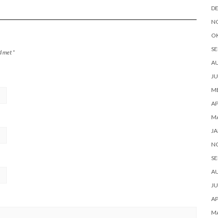
D
N
O
SE
rd met
*
A
JU
ME
AP
M
JA
N
SE
A
JU
AP
M