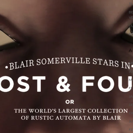
TU
B
VE
UL
RE
A
ME
JU
M
FE
JA
D
O
JU
FE