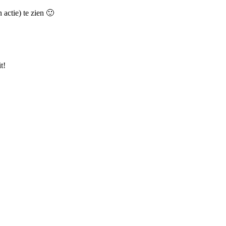
actie) te zien 🙂
t!