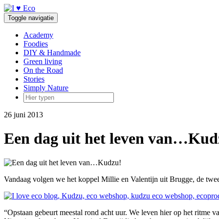
Doorgaan
naar
Toggle navigatie
inhoud
Academy
Foodies
DIY & Handmade
Green living
On the Road
Stories
Simply Nature
26 juni 2013
Een dag uit het leven van…Kud
Vandaag volgen we het koppel Millie en Valentijn uit Brugge, de twe
“Opstaan gebeurt meestal rond acht uur. We leven hier op het ritme v