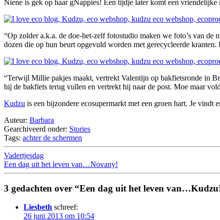
Niene is gek op haar gNappies! Een tijdje later komt een vriendelij
“Op zolder a.k.a. de doe-het-zelf fotostudio maken we foto’s van de 
dozen die op hun beurt opgevuld worden met gerecycleerde kranten. D
“Terwijl Millie pakjes maakt, vertrekt Valentijn op bakfietsronde in 
hij de bakfiets terug vullen en vertrekt hij naar de post. Moe maar v
Kudzu
is een bijzondere ecosupermarkt met een groen hart. Je vindt er
Auteur:
Barbara
Gearchiveerd onder:
Stories
Tags:
achter de schermen
Vadertjesdag
Een dag uit het leven van…Novany!
3 gedachten over “Een dag uit het leven van…Kudzu
Liesbeth
schreef:
26 juni 2013 om 10:54