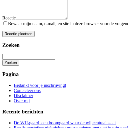
Reactie
Bewaar mijn naam, e-mail, en site in deze browser voor de volgende
Zoeken
Zoeken
Het
zoeken
Pagina
is
aan
Bedankt voor je inschrijving!
de
Contacteer ons
gang
Disclaimer
Over mij
Recente berichten
De WIJ-gaard, een boomgaard waar de wij centraal staat
Eco & wastefree picknicken: puur genieten met wat je tuin geef