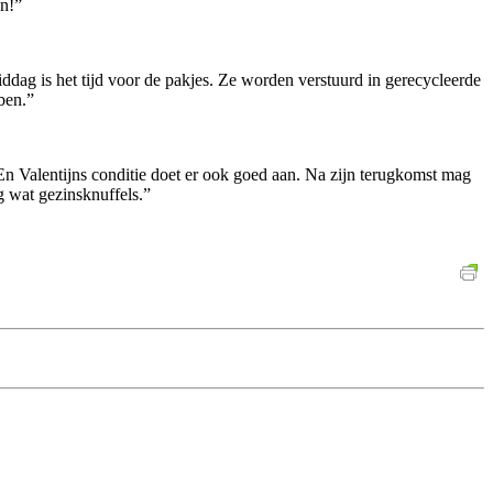
en!”
dag is het tijd voor de pakjes. Ze worden verstuurd in gerecycleerde
ben.”
 En Valentijns conditie doet er ook goed aan. Na zijn terugkomst mag
g wat gezinsknuffels.”