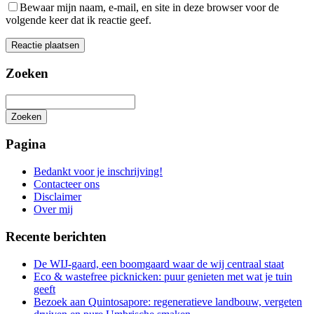
Bewaar mijn naam, e-mail, en site in deze browser voor de
volgende keer dat ik reactie geef.
Zoeken
Zoeken
Het
zoeken
Pagina
is
aan
Bedankt voor je inschrijving!
de
Contacteer ons
gang
Disclaimer
Over mij
Recente berichten
De WIJ-gaard, een boomgaard waar de wij centraal staat
Eco & wastefree picknicken: puur genieten met wat je tuin
geeft
Bezoek aan Quintosapore: regeneratieve landbouw, vergeten