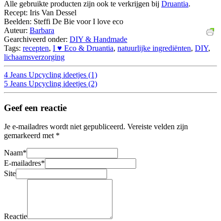
Alle gebruikte producten zijn ook te verkrijgen bij
Druantia
.
Recept: Iris Van Dessel
Beelden: Steffi De Bie voor I love eco
Auteur:
Barbara
Gearchiveerd onder:
DIY & Handmade
Tags:
recepten
,
I ♥ Eco & Druantia
,
natuurlijke ingrediënten
,
DIY
,
lichaamsverzorging
4 Jeans Upcycling ideetjes (1)
5 Jeans Upcycling ideetjes (2)
Geef een reactie
Je e-mailadres wordt niet gepubliceerd.
Vereiste velden zijn
gemarkeerd met
*
Naam
*
E-mailadres
*
Site
Reactie