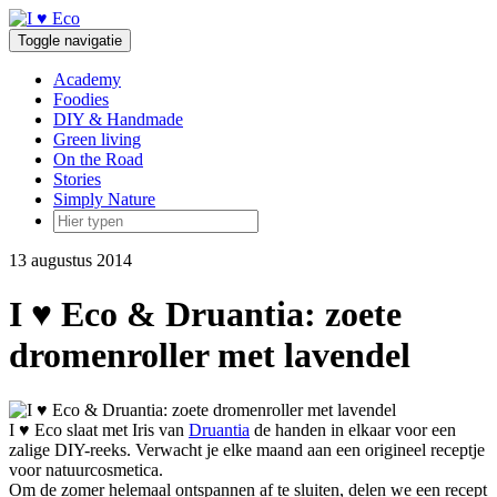
Doorgaan
naar
Toggle navigatie
inhoud
Academy
Foodies
DIY & Handmade
Green living
On the Road
Stories
Simply Nature
13 augustus 2014
I ♥ Eco & Druantia: zoete
dromenroller met lavendel
I ♥ Eco slaat met Iris van
Druantia
de handen in elkaar voor een
zalige DIY-reeks. Verwacht je elke maand aan een origineel receptje
voor natuurcosmetica.
Om de zomer helemaal ontspannen af te sluiten, delen we een recept