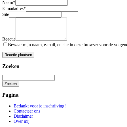
Naam
*
E-mailadres
*
Site
Reactie
Bewaar mijn naam, e-mail, en site in deze browser voor de volgende
Zoeken
Zoeken
Het
zoeken
Pagina
is
aan
Bedankt voor je inschrijving!
de
Contacteer ons
gang
Disclaimer
Over mij