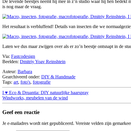
De levende beestjes neemt hij mee in z’n studio waar hij hen bedekt me
is nog maar de vraag.
Het resultaat is verbluffend! Details van insecten die we normaalgezi
Laten we dus maar zwijgen over als er zo’n beestje ontsnapt in de s
Via:
Fastcodesign
Beelden:
Dmitriy Yoav Reinshtein
Auteur:
Barbara
Gearchiveerd onder:
DIY & Handmade
Tags:
art
,
foto's
,
fotografie
I ♥ Eco & Druantia: DIY natuurlijke haarspray
Windworks, meubelen van de wind
Geef een reactie
Je e-mailadres wordt niet gepubliceerd.
Vereiste velden zijn gemarke