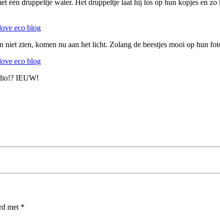
t één druppeltje water. Het druppeltje laat hij los op hun kopjes en zo 
en niet zien, komen nu aan het licht. Zolang de beestjes mooi op hun fo
tudio!? IEUW!
erd met
*