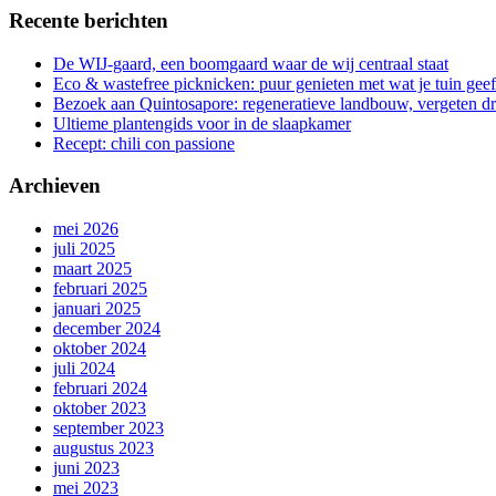
Recente berichten
De WIJ-gaard, een boomgaard waar de wij centraal staat
Eco & wastefree picknicken: puur genieten met wat je tuin geef
Bezoek aan Quintosapore: regeneratieve landbouw, vergeten 
Ultieme plantengids voor in de slaapkamer
Recept: chili con passione
Archieven
mei 2026
juli 2025
maart 2025
februari 2025
januari 2025
december 2024
oktober 2024
juli 2024
februari 2024
oktober 2023
september 2023
augustus 2023
juni 2023
mei 2023