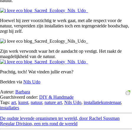
natuur.
Hoewel hij zeer voorzichtig te werk gaat, met alle respect voor de
natuur, verspreiden zijn installaties toch een tegengestelde boodschap,
zegt hij zelf.
Zijn werk verwondt waar het de aandacht op vestigt. Het raakt de
maagdelijkheid van de natuur.
Prachtig, toch! Wat vinden jullie ervan?
Beelden via
Nils Udo
Auteur:
Barbara
Gearchiveerd onder:
DIY & Handmade
Tags:
art
,
kunst
,
natuur
,
nature art
,
Nils Udo
,
installatiekunstenaar
,
installaties
De oudste levende organismen ter wereld, door Rachel Sussman
Regular Division, een reis rond de wereld