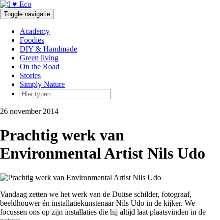
Doorgaan
naar
Toggle navigatie
inhoud
Academy
Foodies
DIY & Handmade
Green living
On the Road
Stories
Simply Nature
26 november 2014
Prachtig werk van
Environmental Artist Nils Udo
Vandaag zetten we het werk van de Duitse schilder, fotograaf,
beeldhouwer én installatiekunstenaar Nils Udo in de kijker. We
focussen ons op zijn installaties die hij altijd laat plaatsvinden in de