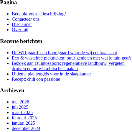
zoeken
Pagina
is
aan
Bedankt voor je inschrijving!
de
Contacteer ons
gang
Disclaimer
Over mij
Recente berichten
De WIJ-gaard, een boomgaard waar de wij centraal staat
Eco & wastefree picknicken: puur genieten met wat je tuin geeft
Bezoek aan Quintosapore: regeneratieve landbouw, vergeten
druiven en pure Umbrische smaken
Ultieme plantengids voor in de slaapkamer
Recept: chili con passione
Archieven
mei 2026
juli 2025
maart 2025
februari 2025
januari 2025
december 2024