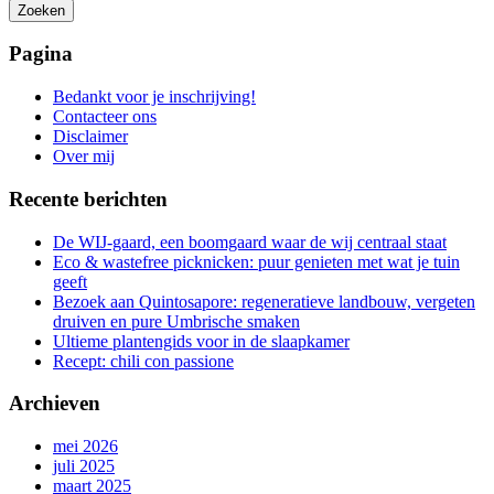
Zoeken
Het
zoeken
Pagina
is
aan
Bedankt voor je inschrijving!
de
Contacteer ons
gang
Disclaimer
Over mij
Recente berichten
De WIJ-gaard, een boomgaard waar de wij centraal staat
Eco & wastefree picknicken: puur genieten met wat je tuin
geeft
Bezoek aan Quintosapore: regeneratieve landbouw, vergeten
druiven en pure Umbrische smaken
Ultieme plantengids voor in de slaapkamer
Recept: chili con passione
Archieven
mei 2026
juli 2025
maart 2025