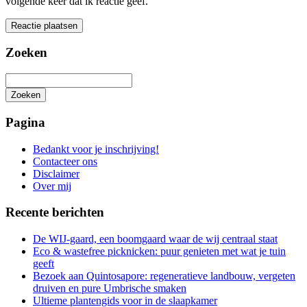
volgende keer dat ik reactie geef.
Zoeken
Zoeken
Het
zoeken
Pagina
is
aan
Bedankt voor je inschrijving!
de
Contacteer ons
gang
Disclaimer
Over mij
Recente berichten
De WIJ-gaard, een boomgaard waar de wij centraal staat
Eco & wastefree picknicken: puur genieten met wat je tuin
geeft
Bezoek aan Quintosapore: regeneratieve landbouw, vergeten
druiven en pure Umbrische smaken
Ultieme plantengids voor in de slaapkamer