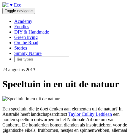
Doorgaan
naar
Toggle navigatie
inhoud
Academy
Foodies
DIY & Handmade
Green living
On the Road
Stories
Simply Nature
23 augustus 2013
Speeltuin in en uit de natuur
Een speeltuin die je doet denken aan elementen uit de natuur? In
Australië heeft landschapsarchitect
Taylor Cullity Lethlean
een
houten speeltuin ontworpen in het Nationale Arboretum van
Canberra. De honderden bomen dienden als inspiratiebron voor de
gigantische eikels, fruitbomen, nestjes en spinnenwebben, allemaal