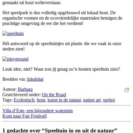
gemaakt uit hout welteverstaan.
Het speelpark is dus volledig opgebouwd uit lokaal hout. De
organische vormen en de ecovriendelijke materialen betuigen de
prachtige omgeving de eer die het verdient!
Hét antwoord op de speeltuintjes uit plastic die we vaak in onze
steden zien!
Leuk idee, niet? Waar zou jij graag zo’n houten speeltuin zien?
Beelden via:
Inhabitat
Auteur:
Barbara
Gearchiveerd onder:
On the Road
Tags:
Ecologisch
,
hout
,
kunst in de natuur
,
nature art
,
spelen
Villa d’Este, een bijzondere watertuin
Kom naar Fair Festival!
1 gedachte over “Speeltuin in en uit de natuur”