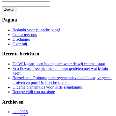
Zoeken
Het
zoeken
Pagina
is
aan
Bedankt voor je inschrijving!
de
Contacteer ons
gang
Disclaimer
Over mij
Recente berichten
De WIJ-gaard, een boomgaard waar de wij centraal staat
Eco & wastefree picknicken: puur genieten met wat je tuin
geeft
Bezoek aan Quintosapore: regeneratieve landbouw, vergeten
druiven en pure Umbrische smaken
Ultieme plantengids voor in de slaapkamer
Recept: chili con passione
Archieven
mei 2026