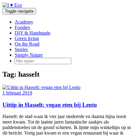
Doorgaan
naar
Toggle navigatie
inhoud
Academy
Foodies
DIY & Handmade
Green living
On the Road
Stories
Simply Nature
Tag:
hasselt
1 februari 2019
Uittip in Hasselt: vegan eten bij Lento
Hasselt: de stad waar ik vier jaar studeerde en daarna bijna nooit
meer kwam. Tot de laatste jaren fantastische zaakjes als
paddenstoelen uit de grond schieten. Ik lijstte mijn winkeltips op in
dit bericht. Vorig jaar kwam er een vegan restaurant bij waar ik