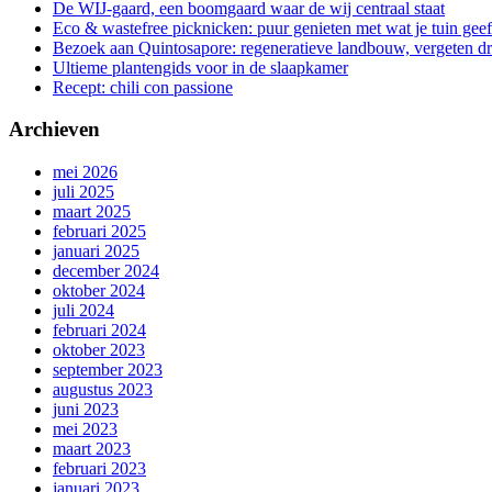
De WIJ-gaard, een boomgaard waar de wij centraal staat
Eco & wastefree picknicken: puur genieten met wat je tuin geef
Bezoek aan Quintosapore: regeneratieve landbouw, vergeten 
Ultieme plantengids voor in de slaapkamer
Recept: chili con passione
Archieven
mei 2026
juli 2025
maart 2025
februari 2025
januari 2025
december 2024
oktober 2024
juli 2024
februari 2024
oktober 2023
september 2023
augustus 2023
juni 2023
mei 2023
maart 2023
februari 2023
januari 2023