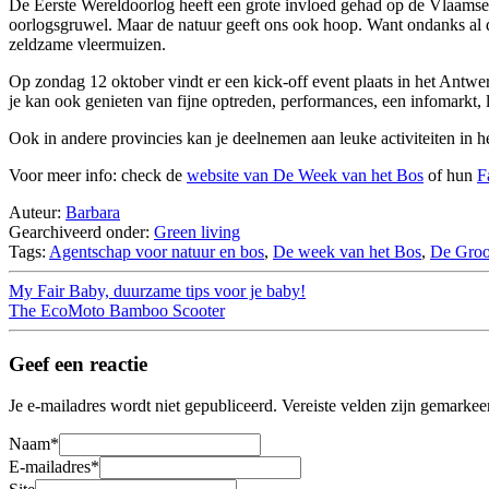
De Eerste Wereldoorlog heeft een grote invloed gehad op de Vlaamse 
oorlogsgruwel. Maar de natuur geeft ons ook hoop. Want ondanks al di
zeldzame vleermuizen.
Op zondag 12 oktober vindt er een kick-off event plaats in het Antw
je kan ook genieten van fijne optreden, performances, een infomarkt,
Ook in andere provincies kan je deelnemen aan leuke activiteiten in
Voor meer info: check de
website van De Week van het Bos
of hun
F
Auteur:
Barbara
Gearchiveerd onder:
Green living
Tags:
Agentschap voor natuur en bos
,
De week van het Bos
,
De Groo
My Fair Baby, duurzame tips voor je baby!
The EcoMoto Bamboo Scooter
Geef een reactie
Je e-mailadres wordt niet gepubliceerd.
Vereiste velden zijn gemarke
Naam
*
E-mailadres
*