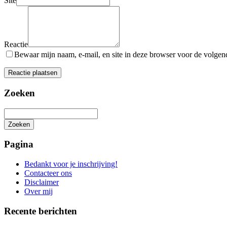
Site
Reactie
Bewaar mijn naam, e-mail, en site in deze browser voor de volgende
Zoeken
Zoeken
Het
zoeken
Pagina
is
aan
Bedankt voor je inschrijving!
de
Contacteer ons
gang
Disclaimer
Over mij
Recente berichten