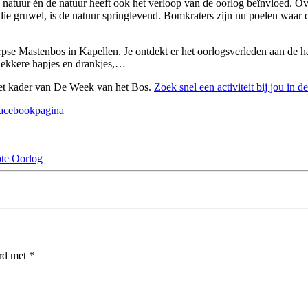
natuur én de natuur heeft ook het verloop van de oorlog beïnvloed. O
e gruwel, is de natuur springlevend. Bomkraters zijn nu poelen waar d
erpse Mastenbos in Kapellen. Je ontdekt er het oorlogsverleden aan de
 lekkere hapjes en drankjes,…
 het kader van De Week van het Bos.
Zoek snel een activiteit bij jou in d
acebookpagina
te Oorlog
erd met
*