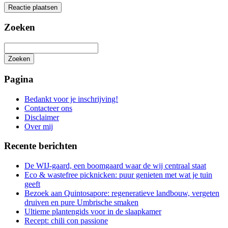
Zoeken
Zoeken
Het
zoeken
Pagina
is
aan
Bedankt voor je inschrijving!
de
Contacteer ons
gang
Disclaimer
Over mij
Recente berichten
De WIJ-gaard, een boomgaard waar de wij centraal staat
Eco & wastefree picknicken: puur genieten met wat je tuin
geeft
Bezoek aan Quintosapore: regeneratieve landbouw, vergeten
druiven en pure Umbrische smaken
Ultieme plantengids voor in de slaapkamer
Recept: chili con passione