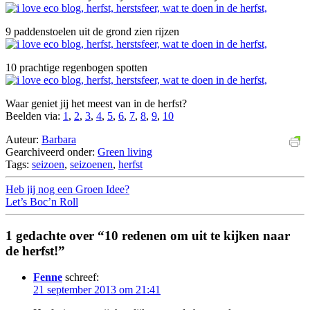
9 paddenstoelen uit de grond zien rijzen
10 prachtige regenbogen spotten
Waar geniet jij het meest van in de herfst?
Beelden via:
1
,
2
,
3
,
4
,
5
,
6
,
7
,
8
,
9
,
10
Auteur:
Barbara
Gearchiveerd onder:
Green living
Tags:
seizoen
,
seizoenen
,
herfst
Heb jij nog een Groen Idee?
Let’s Boc’n Roll
1 gedachte over “10 redenen om uit te kijken naar
de herfst!”
Fenne
schreef:
21 september 2013 om 21:41