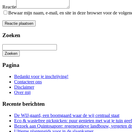
Reactie
Bewaar mijn naam, e-mail, en site in deze browser voor de volgende
Zoeken
Zoeken
Het
zoeken
Pagina
is
aan
Bedankt voor je inschrijving!
de
Contacteer ons
gang
Disclaimer
Over mij
Recente berichten
De WIJ-gaard, een boomgaard waar de wij centraal staat
Eco & wastefree picknicken: puur genieten met wat je tuin geef
Bezoek aan Quintosapore: regeneratieve landbouw, vergeten 
Ultieme plantengids voor in de slaapkamer