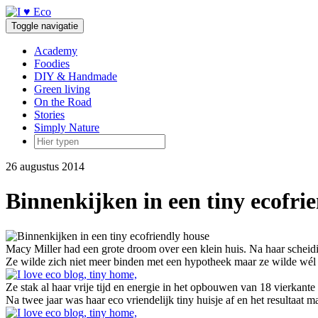
Doorgaan
naar
Toggle navigatie
inhoud
Academy
Foodies
DIY & Handmade
Green living
On the Road
Stories
Simply Nature
26 augustus 2014
Binnenkijken in een tiny ecofri
Macy Miller had een grote droom over een klein huis. Na haar schei
Ze wilde zich niet meer binden met een hypotheek maar ze wilde wél e
Ze stak al haar vrije tijd en energie in het opbouwen van 18 vierkante 
Na twee jaar was haar eco vriendelijk tiny huisje af en het resultaat ma