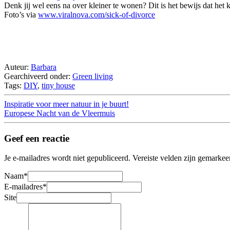
Denk jij wel eens na over kleiner te wonen? Dit is het bewijs dat het 
Foto’s via
www.viralnova.com/sick-of-divorce
Auteur:
Barbara
Gearchiveerd onder:
Green living
Tags:
DIY
,
tiny house
Inspiratie voor meer natuur in je buurt!
Europese Nacht van de Vleermuis
Geef een reactie
Je e-mailadres wordt niet gepubliceerd.
Vereiste velden zijn gemarke
Naam
*
E-mailadres
*
Site