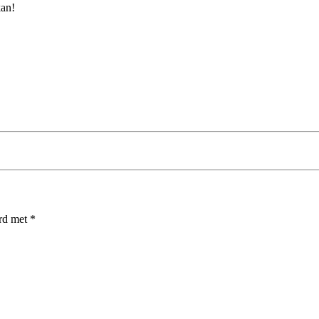
kan!
erd met
*