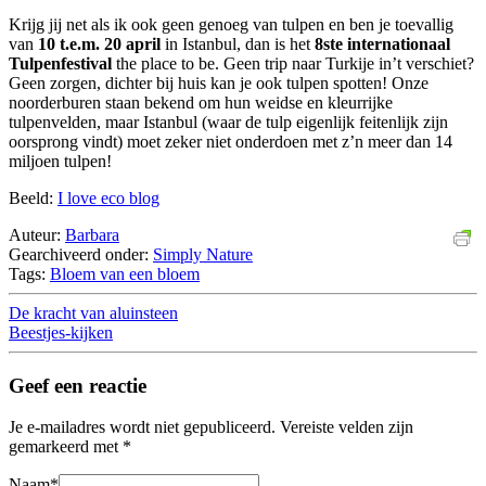
Krijg jij net als ik ook geen genoeg van tulpen en ben je toevallig
van
10 t.e.m. 20 april
in Istanbul, dan is het
8ste internationaal
Tulpenfestival
the place to be. Geen trip naar Turkije in’t verschiet?
Geen zorgen, dichter bij huis kan je ook tulpen spotten! Onze
noorderburen staan bekend om hun weidse en kleurrijke
tulpenvelden, maar Istanbul (waar de tulp eigenlijk feitenlijk zijn
oorsprong vindt) moet zeker niet onderdoen met z’n meer dan 14
miljoen tulpen!
Beeld:
I love eco blog
Auteur:
Barbara
Gearchiveerd onder:
Simply Nature
Tags:
Bloem van een bloem
De kracht van aluinsteen
Beestjes-kijken
Geef een reactie
Je e-mailadres wordt niet gepubliceerd.
Vereiste velden zijn
gemarkeerd met
*
Naam
*