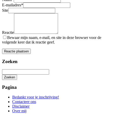
E-mailadres
*
Site
Reactie
Bewaar mijn naam, e-mail, en site in deze browser voor de
volgende keer dat ik reactie geef.
Zoeken
Zoeken
Het
zoeken
Pagina
is
aan
Bedankt voor je inschrijving!
de
Contacteer ons
gang
Disclaimer
Over mij