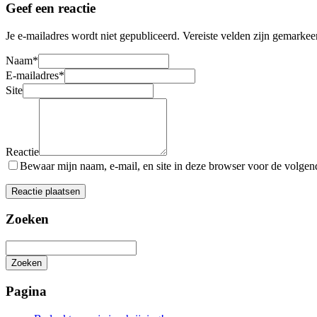
Geef een reactie
Je e-mailadres wordt niet gepubliceerd.
Vereiste velden zijn gemarke
Naam
*
E-mailadres
*
Site
Reactie
Bewaar mijn naam, e-mail, en site in deze browser voor de volgende
Zoeken
Zoeken
Het
zoeken
Pagina
is
aan