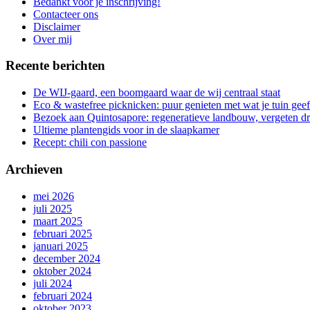
Bedankt voor je inschrijving!
de
Contacteer ons
gang
Disclaimer
Over mij
Recente berichten
De WIJ-gaard, een boomgaard waar de wij centraal staat
Eco & wastefree picknicken: puur genieten met wat je tuin geef
Bezoek aan Quintosapore: regeneratieve landbouw, vergeten 
Ultieme plantengids voor in de slaapkamer
Recept: chili con passione
Archieven
mei 2026
juli 2025
maart 2025
februari 2025
januari 2025
december 2024
oktober 2024
juli 2024
februari 2024
oktober 2023