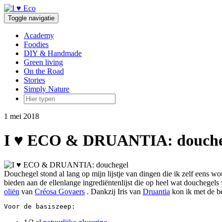
Doorgaan
naar
Toggle navigatie
inhoud
Academy
Foodies
DIY & Handmade
Green living
On the Road
Stories
Simply Nature
1 mei 2018
I ♥ ECO & DRUANTIA: douche
Douchegel stond al lang op mijn lijstje van dingen die ik zelf eens
bieden aan de ellenlange ingrediëntenlijst die op heel wat douchegels
oliën
van
Créosa Govaers
. Dankzij Iris van
Druantia
kon ik met de b
Voor de basiszeep: