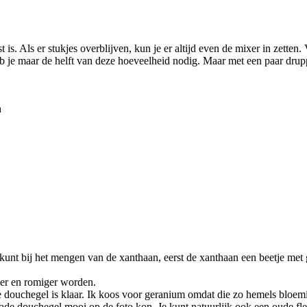
is. Als er stukjes overblijven, kun je er altijd even de mixer in zetten.
b je maar de helft van deze hoeveelheid nodig. Maar met een paar drupp
h
unt bij het mengen van de xanthaan, eerst de xanthaan een beetje met 
ker en romiger worden.
ke douchegel is klaar. Ik koos voor geranium omdat die zo hemels bloemi
made douchegel mooi op de foto kon. Je kunt natuurlijk ook een oude fl