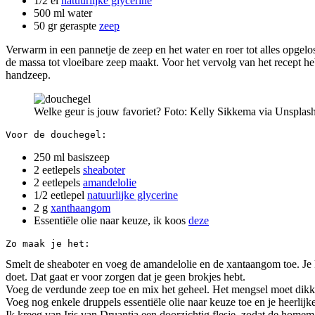
1/2 el
natuurlijke glycerine
500 ml water
50 gr geraspte
zeep
Verwarm in een pannetje de zeep en het water en roer tot alles opgelost 
de massa tot vloeibare zeep maakt. Voor het vervolg van het recept he
handzeep.
Welke geur is jouw favoriet? Foto: Kelly Sikkema via Unsplas
Voor de douchegel:
250 ml basiszeep
2 eetlepels
sheaboter
2 eetlepels
amandelolie
1/2 eetlepel
natuurlijke glycerine
2 g
xanthaangom
Essentiële olie naar keuze, ik koos
deze
Zo maak je het:
Smelt de sheaboter en voeg de amandelolie en de xantaangom toe. Je k
doet. Dat gaat er voor zorgen dat je geen brokjes hebt.
Voeg de verdunde zeep toe en mix het geheel. Het mengsel moet dik
Voeg nog enkele druppels essentiële olie naar keuze toe en je heerlij
Ik kreeg van Iris van Druantia een doorzichtig flesje, zodat de home