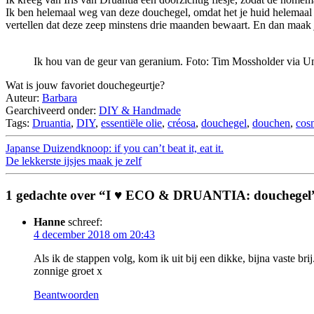
Ik ben helemaal weg van deze douchegel, omdat het je huid helemaal 
vertellen dat deze zeep minstens drie maanden bewaart. En dan maak
Ik hou van de geur van geranium. Foto: Tim Mossholder via U
Wat is jouw favoriet douchegeurtje?
Auteur:
Barbara
Gearchiveerd onder:
DIY & Handmade
Tags:
Druantia
,
DIY
,
essentiële olie
,
créosa
,
douchegel
,
douchen
,
cos
Japanse Duizendknoop: if you can’t beat it, eat it.
De lekkerste ijsjes maak je zelf
1 gedachte over “I ♥ ECO & DRUANTIA: douchegel
Hanne
schreef:
4 december 2018 om 20:43
Als ik de stappen volg, kom ik uit bij een dikke, bijna vaste br
zonnige groet x
Beantwoorden