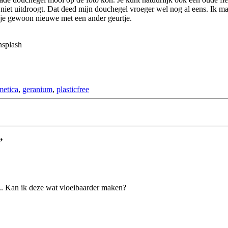
niet uitdroogt. Dat deed mijn douchegel vroeger wel nog al eens. Ik 
 je gewoon nieuwe met een ander geurtje.
nsplash
metica
,
geranium
,
plasticfree
”
ij.. Kan ik deze wat vloeibaarder maken?