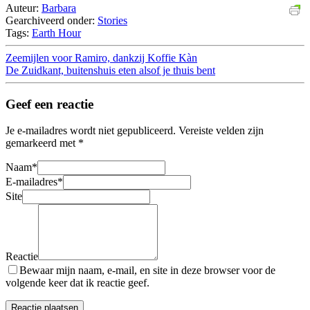
Auteur:
Barbara
Gearchiveerd onder:
Stories
Tags:
Earth Hour
Zeemijlen voor Ramiro, dankzij Koffie Kàn
De Zuidkant, buitenshuis eten alsof je thuis bent
Geef een reactie
Je e-mailadres wordt niet gepubliceerd.
Vereiste velden zijn
gemarkeerd met
*
Naam
*
E-mailadres
*
Site
Reactie
Bewaar mijn naam, e-mail, en site in deze browser voor de
volgende keer dat ik reactie geef.