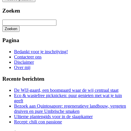
Zoeken
Zoeken
Het
zoeken
Pagina
is
aan
Bedankt voor je inschrijving!
de
Contacteer ons
gang
Disclaimer
Over mij
Recente berichten
De WIJ-gaard, een boomgaard waar de wij centraal staat
Eco & wastefree picknicken: puur genieten met wat je tuin
geeft
Bezoek aan Quintosapore: regeneratieve landbouw, vergeten
druiven en pure Umbrische smaken
Ultieme plantengids voor in de slaapkamer
Recept: chili con passione