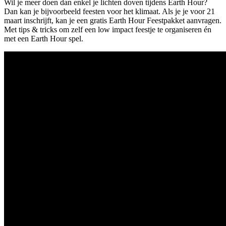
Wil je meer doen dan enkel je lichten doven tijdens Earth Hour?
Dan kan je bijvoorbeeld feesten voor het klimaat. Als je je voor 21
maart inschrijft, kan je een gratis Earth Hour Feestpakket aanvragen.
Met tips & tricks om zelf een low impact feestje te organiseren én
met een Earth Hour spel.