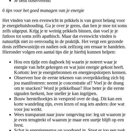
Je bent observerend
6 tips voor het goed managen van je energie
Het vinden van een evenwicht in prikkels is van groot belang voor
je energiehuishouding. Ga je over je grens, dan ben je moe tot soms
zelfs uitgeput. Krijg je te weinig prikkels binnen, dan voel je je
futloos tot soms zelfs apathisch. Maar dat evenwicht vinden is
natuurlijk niet zo eenvoudig in de praktijk. Het vergt een gezonde
dosis zelfbewustzijn en nadien ook zelfzorg om ernaar te handelen.
Hieronder volgen een aantal tips die je hierbij kunnen helpen:
Hou een tijdje een dagboek bij waarin je noteert waar je
energie van hebt gekregen en wat juist energie gekost heeft.
Kortom: leer je energiebronnen en energieopslorpers kennen.
Observeer hoe de eerste tekenen van overprikkeling zich bij
jou manifesteren: neemt je concentratie af? Voel je de drang
om te snacken? Word je prikkelbaar? Hoe beter je die eerste
signalen herkent, hoe sneller je kan ingrijpen.
Bouw herstelhoekjes in verspreid over de dag. Dit kan een
korte wandeling zijn, even lezen of nog iets anders: doe wat
voor jou werkt.
Wees transparant naar jouw omgeving toe: leg uit waarom je
je even terugtrekt of waarom je maar een uurtje blijft op een
feest.
Schat je energiereserve op voorhand in. Staat er jou een taak