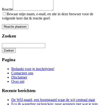
Reactie
Bewaar mijn naam, e-mail, en site in deze browser voor de
volgende keer dat ik reactie geef.
Zoeken
Zoeken
Het
zoeken
Pagina
is
aan
Bedankt voor je inschrijving!
de
Contacteer ons
gang
Disclaimer
Over mij
Recente berichten
De WIJ-gaard, een boomgaard waar de wij centraal staat
Eco & wastefree picknicken: puur genieten met wat je tuin