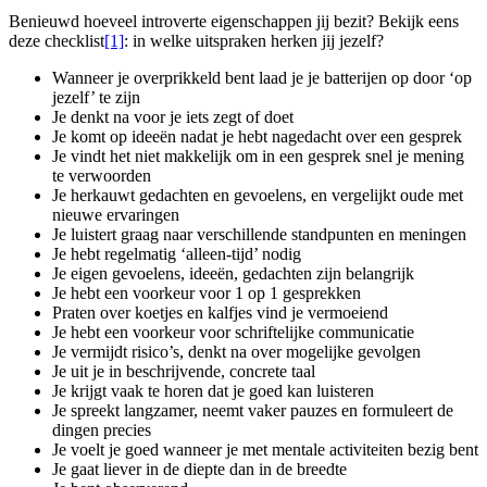
Benieuwd hoeveel introverte eigenschappen jij bezit? Bekijk eens
deze checklist
[1]
: in welke uitspraken herken jij jezelf?
Wanneer je overprikkeld bent laad je je batterijen op door ‘op
jezelf’ te zijn
Je denkt na voor je iets zegt of doet
Je komt op ideeën nadat je hebt nagedacht over een gesprek
Je vindt het niet makkelijk om in een gesprek snel je mening
te verwoorden
Je herkauwt gedachten en gevoelens, en vergelijkt oude met
nieuwe ervaringen
Je luistert graag naar verschillende standpunten en meningen
Je hebt regelmatig ‘alleen-tijd’ nodig
Je eigen gevoelens, ideeën, gedachten zijn belangrijk
Je hebt een voorkeur voor 1 op 1 gesprekken
Praten over koetjes en kalfjes vind je vermoeiend
Je hebt een voorkeur voor schriftelijke communicatie
Je vermijdt risico’s, denkt na over mogelijke gevolgen
Je uit je in beschrijvende, concrete taal
Je krijgt vaak te horen dat je goed kan luisteren
Je spreekt langzamer, neemt vaker pauzes en formuleert de
dingen precies
Je voelt je goed wanneer je met mentale activiteiten bezig bent
Je gaat liever in de diepte dan in de breedte