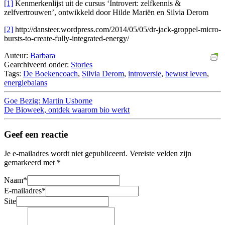
[1]
Kenmerkenlijst uit de cursus ‘Introvert: zelfkennis &
zelfvertrouwen’, ontwikkeld door Hilde Mariën en Silvia Derom
[2]
http://dansteer.wordpress.com/2014/05/05/dr-jack-groppel-micro-
bursts-to-create-fully-integrated-energy/
Auteur:
Barbara
Gearchiveerd onder:
Stories
Tags:
De Boekencoach
,
Silvia Derom
,
introversie
,
bewust leven
,
energiebalans
Goe Bezig: Martin Usborne
De Bioweek, ontdek waarom bio werkt
Geef een reactie
Je e-mailadres wordt niet gepubliceerd.
Vereiste velden zijn
gemarkeerd met
*
Naam
*
E-mailadres
*
Site