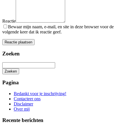
Reactie
Bewaar mijn naam, e-mail, en site in deze browser voor de
volgende keer dat ik reactie geef.
Zoeken
Zoeken
Het
zoeken
Pagina
is
aan
Bedankt voor je inschrijving!
de
Contacteer ons
gang
Disclaimer
Over mij
Recente berichten