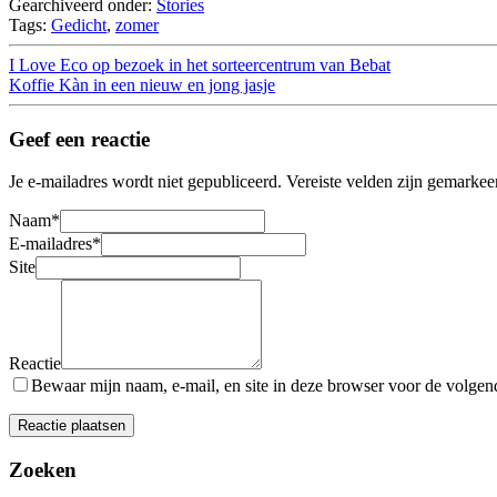
Gearchiveerd onder:
Stories
Tags:
Gedicht
,
zomer
I Love Eco op bezoek in het sorteercentrum van Bebat
Koffie Kàn in een nieuw en jong jasje
Geef een reactie
Je e-mailadres wordt niet gepubliceerd.
Vereiste velden zijn gemarke
Naam
*
E-mailadres
*
Site
Reactie
Bewaar mijn naam, e-mail, en site in deze browser voor de volgende
Zoeken