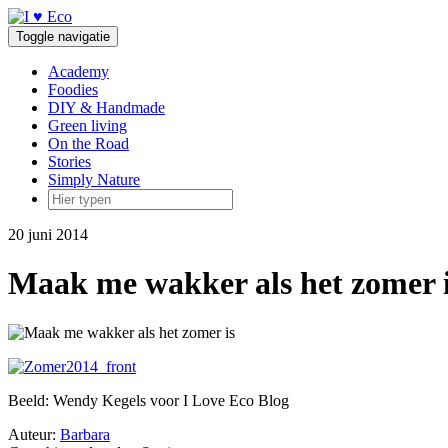
Doorgaan
naar
Toggle navigatie
inhoud
Academy
Foodies
DIY & Handmade
Green living
On the Road
Stories
Simply Nature
20 juni 2014
Maak me wakker als het zomer 
Beeld: Wendy Kegels voor I Love Eco Blog
Auteur:
Barbara