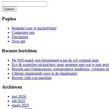
Zoeken
Het
zoeken
Pagina
is
aan
Bedankt voor je inschrijving!
de
Contacteer ons
gang
Disclaimer
Over mij
Recente berichten
De WIJ-gaard, een boomgaard waar de wij centraal staat
Eco & wastefree picknicken: puur genieten met wat je tuin geef
Bezoek aan Quintosapore: regeneratieve landbouw, vergeten 
Ultieme plantengids voor in de slaapkamer
Recept: chili con passione
Archieven
mei 2026
juli 2025
maart 2025