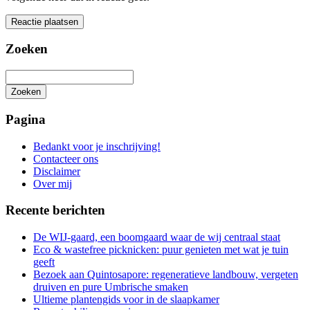
Zoeken
Zoeken
Het
zoeken
Pagina
is
aan
Bedankt voor je inschrijving!
de
Contacteer ons
gang
Disclaimer
Over mij
Recente berichten
De WIJ-gaard, een boomgaard waar de wij centraal staat
Eco & wastefree picknicken: puur genieten met wat je tuin
geeft
Bezoek aan Quintosapore: regeneratieve landbouw, vergeten
druiven en pure Umbrische smaken
Ultieme plantengids voor in de slaapkamer