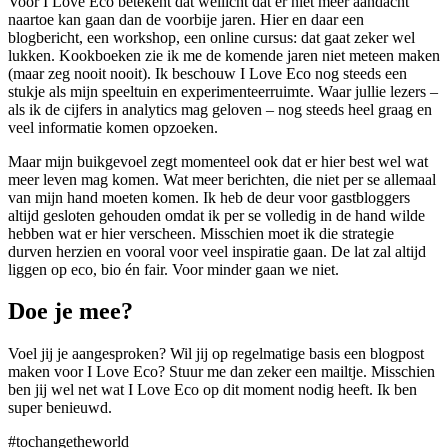
Voor I Love Eco betekent dat wellicht dat er niet meer aandacht
naartoe kan gaan dan de voorbije jaren. Hier en daar een
blogbericht, een workshop, een online cursus: dat gaat zeker wel
lukken. Kookboeken zie ik me de komende jaren niet meteen maken
(maar zeg nooit nooit). Ik beschouw I Love Eco nog steeds een
stukje als mijn speeltuin en experimenteerruimte. Waar jullie lezers –
als ik de cijfers in analytics mag geloven – nog steeds heel graag en
veel informatie komen opzoeken.
Maar mijn buikgevoel zegt momenteel ook dat er hier best wel wat
meer leven mag komen. Wat meer berichten, die niet per se allemaal
van mijn hand moeten komen. Ik heb de deur voor gastbloggers
altijd gesloten gehouden omdat ik per se volledig in de hand wilde
hebben wat er hier verscheen. Misschien moet ik die strategie
durven herzien en vooral voor veel inspiratie gaan. De lat zal altijd
liggen op eco, bio én fair. Voor minder gaan we niet.
Doe je mee?
Voel jij je aangesproken? Wil jij op regelmatige basis een blogpost
maken voor I Love Eco? Stuur me dan zeker een mailtje. Misschien
ben jij wel net wat I Love Eco op dit moment nodig heeft. Ik ben
super benieuwd.
#tochangetheworld