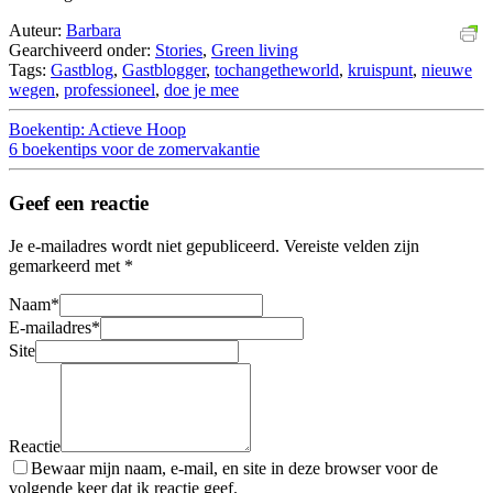
Auteur:
Barbara
Gearchiveerd onder:
Stories
,
Green living
Tags:
Gastblog
,
Gastblogger
,
tochangetheworld
,
kruispunt
,
nieuwe
wegen
,
professioneel
,
doe je mee
Boekentip: Actieve Hoop
6 boekentips voor de zomervakantie
Geef een reactie
Je e-mailadres wordt niet gepubliceerd.
Vereiste velden zijn
gemarkeerd met
*
Naam
*
E-mailadres
*
Site
Reactie
Bewaar mijn naam, e-mail, en site in deze browser voor de
volgende keer dat ik reactie geef.