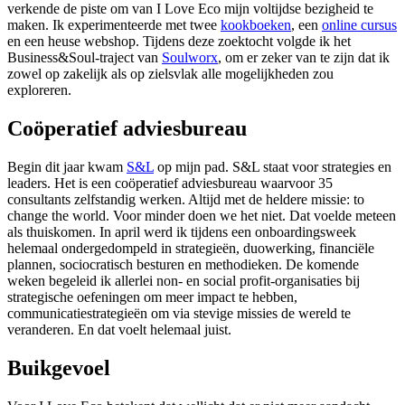
verkende de piste om van I Love Eco mijn voltijdse bezigheid te
maken. Ik experimenteerde met twee
kookboeken
, een
online cursus
en een heuse webshop. Tijdens deze zoektocht volgde ik het
Business&Soul-traject van
Soulworx
, om er zeker van te zijn dat ik
zowel op zakelijk als op zielsvlak alle mogelijkheden zou
exploreren.
Coöperatief adviesbureau
Begin dit jaar kwam
S&L
op mijn pad. S&L staat voor strategies en
leaders. Het is een coöperatief adviesbureau waarvoor 35
consultants zelfstandig werken. Altijd met de heldere missie: to
change the world. Voor minder doen we het niet. Dat voelde meteen
als thuiskomen. In april werd ik tijdens een onboardingsweek
helemaal ondergedompeld in strategieën, duowerking, financiële
plannen, sociocratisch besturen en methodieken. De komende
weken begeleid ik allerlei non- en social profit-organisaties bij
strategische oefeningen om meer impact te hebben,
communicatiestrategieën om via stevige missies de wereld te
veranderen. En dat voelt helemaal juist.
Buikgevoel