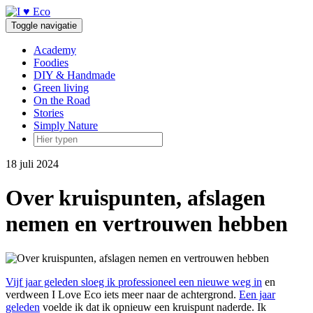
Doorgaan
naar
Toggle navigatie
inhoud
Academy
Foodies
DIY & Handmade
Green living
On the Road
Stories
Simply Nature
18 juli 2024
Over kruispunten, afslagen
nemen en vertrouwen hebben
Vijf jaar geleden sloeg ik professioneel een nieuwe weg in
en
verdween I Love Eco iets meer naar de achtergrond.
Een jaar
geleden
voelde ik dat ik opnieuw een kruispunt naderde. Ik