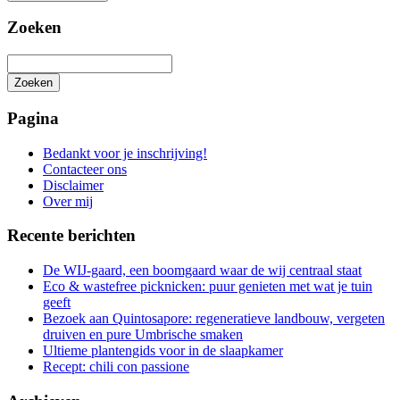
Zoeken
Zoeken
Het
zoeken
Pagina
is
aan
Bedankt voor je inschrijving!
de
Contacteer ons
gang
Disclaimer
Over mij
Recente berichten
De WIJ-gaard, een boomgaard waar de wij centraal staat
Eco & wastefree picknicken: puur genieten met wat je tuin
geeft
Bezoek aan Quintosapore: regeneratieve landbouw, vergeten
druiven en pure Umbrische smaken
Ultieme plantengids voor in de slaapkamer
Recept: chili con passione