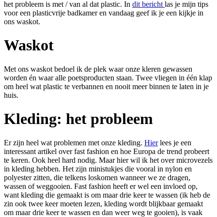
het probleem is met / van al dat plastic. In
dit bericht
las je mijn tips
voor een plasticvrije badkamer en vandaag geef ik je een kijkje in
ons waskot.
Waskot
Met ons waskot bedoel ik de plek waar onze kleren gewassen
worden én waar alle poetsproducten staan. Twee vliegen in één klap
om heel wat plastic te verbannen en nooit meer binnen te laten in je
huis.
Kleding: het probleem
Er zijn heel wat problemen met onze kleding.
Hier
lees je een
interessant artikel over fast fashion en hoe Europa de trend probeert
te keren. Ook heel hard nodig. Maar hier wil ik het over microvezels
in kleding hebben. Het zijn ministukjes die vooral in nylon en
polyester zitten, die telkens loskomen wanneer we ze dragen,
wassen of weggooien. Fast fashion heeft er wel een invloed op,
want kleding die gemaakt is om maar drie keer te wassen (ik heb de
zin ook twee keer moeten lezen, kleding wordt blijkbaar gemaakt
om maar drie keer te wassen en dan weer weg te gooien), is vaak