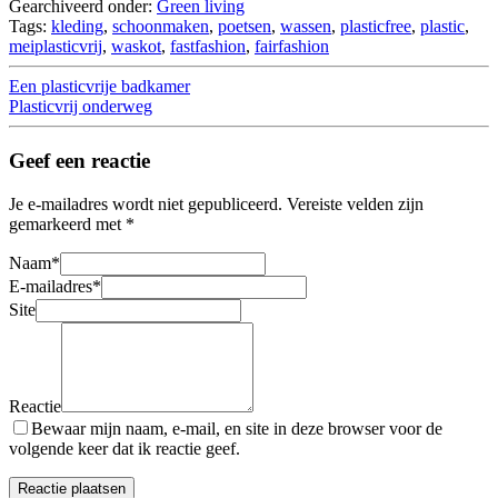
Gearchiveerd onder:
Green living
Tags:
kleding
,
schoonmaken
,
poetsen
,
wassen
,
plasticfree
,
plastic
,
meiplasticvrij
,
waskot
,
fastfashion
,
fairfashion
Een plasticvrije badkamer
Plasticvrij onderweg
Geef een reactie
Je e-mailadres wordt niet gepubliceerd.
Vereiste velden zijn
gemarkeerd met
*
Naam
*
E-mailadres
*
Site
Reactie
Bewaar mijn naam, e-mail, en site in deze browser voor de
volgende keer dat ik reactie geef.