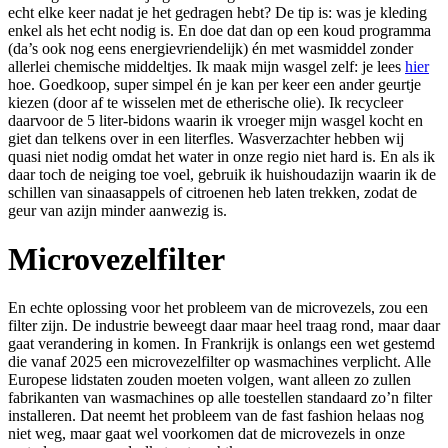
echt elke keer nadat je het gedragen hebt? De tip is: was je kleding
enkel als het echt nodig is. En doe dat dan op een koud programma
(da’s ook nog eens energievriendelijk) én met wasmiddel zonder
allerlei chemische middeltjes. Ik maak mijn wasgel zelf: je lees
hier
hoe. Goedkoop, super simpel én je kan per keer een ander geurtje
kiezen (door af te wisselen met de etherische olie). Ik recycleer
daarvoor de 5 liter-bidons waarin ik vroeger mijn wasgel kocht en
giet dan telkens over in een literfles. Wasverzachter hebben wij
quasi niet nodig omdat het water in onze regio niet hard is. En als ik
daar toch de neiging toe voel, gebruik ik huishoudazijn waarin ik de
schillen van sinaasappels of citroenen heb laten trekken, zodat de
geur van azijn minder aanwezig is.
Microvezelfilter
En echte oplossing voor het probleem van de microvezels, zou een
filter zijn. De industrie beweegt daar maar heel traag rond, maar daar
gaat verandering in komen. In Frankrijk is onlangs een wet gestemd
die vanaf 2025 een microvezelfilter op wasmachines verplicht. Alle
Europese lidstaten zouden moeten volgen, want alleen zo zullen
fabrikanten van wasmachines op alle toestellen standaard zo’n filter
installeren. Dat neemt het probleem van de fast fashion helaas nog
niet weg, maar gaat wel voorkomen dat de microvezels in onze