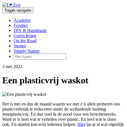
Doorgaan
naar
Toggle navigatie
inhoud
Academy
Foodies
DIY & Handmade
Green living
On the Road
Stories
Simply Nature
3 mei 2022
Een plasticvrij waskot
Het is mei en dus de maand waarin we met z’n allen proberen ons
plasticverbruik te reduceren onder de welluidende hashtag
#meiplasticvrij. En dus voel ik de nood voor een berichtenreeks.
Want er is heel wat te vertellen over plastic. En heel wat te doen
ook. En daarbij kan echt iedereen helpen.
Hier
las je al wat eigenlijk