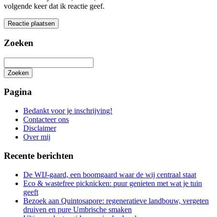
volgende keer dat ik reactie geef.
Zoeken
Zoeken
Het
zoeken
Pagina
is
aan
Bedankt voor je inschrijving!
de
Contacteer ons
gang
Disclaimer
Over mij
Recente berichten
De WIJ-gaard, een boomgaard waar de wij centraal staat
Eco & wastefree picknicken: puur genieten met wat je tuin
geeft
Bezoek aan Quintosapore: regeneratieve landbouw, vergeten
druiven en pure Umbrische smaken