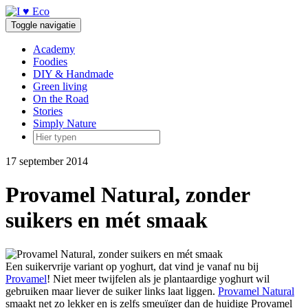
Doorgaan
naar
Toggle navigatie
inhoud
Academy
Foodies
DIY & Handmade
Green living
On the Road
Stories
Simply Nature
17 september 2014
Provamel Natural, zonder
suikers en mét smaak
Een suikervrije variant op yoghurt, dat vind je vanaf nu bij
Provamel
! Niet meer twijfelen als je plantaardige yoghurt wil
gebruiken maar liever de suiker links laat liggen.
Provamel Natural
smaakt net zo lekker en is zelfs smeuïger dan de huidige Provamel