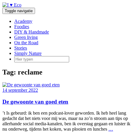
Doorgaan
naar
Toggle navigatie
inhoud
Academy
Foodies
DIY & Handmade
Green living
On the Road
Stories
Simply Nature
Tag:
reclame
14 september 2022
De gewoonte van goed eten
’t Is gebeurd: ik ben een podcast-lover geworden. Ik heb heel lang
gedacht dat het niets voor mij was, maar na zo’n stroom aan tips op
allerhande social media-kanalen, ben ik overstag gegaan en luister ik
nu onderweg, tijdens het koken, was plooien en lunches
…