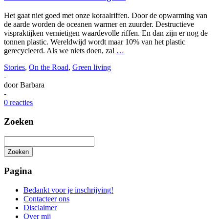
Het gaat niet goed met onze koraalriffen. Door de opwarming van
de aarde worden de oceanen warmer en zuurder. Destructieve
vispraktijken vernietigen waardevolle riffen. En dan zijn er nog de
tonnen plastic. Wereldwijd wordt maar 10% van het plastic
gerecycleerd. Als we niets doen, zal
…
Stories
,
On the Road
,
Green living
-
door
Barbara
-
0 reacties
Zoeken
Zoeken
Het
zoeken
Pagina
is
aan
Bedankt voor je inschrijving!
de
Contacteer ons
gang
Disclaimer
Over mij