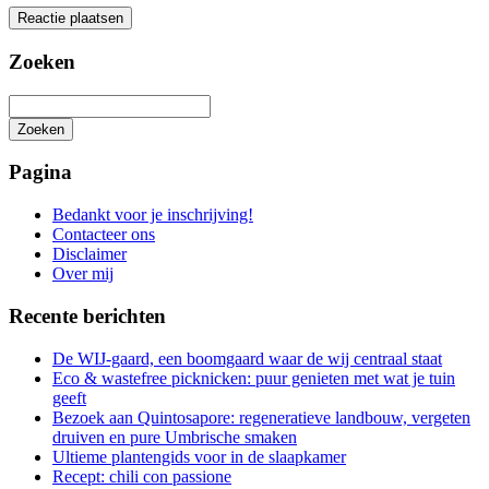
Zoeken
Zoeken
Het
zoeken
Pagina
is
aan
Bedankt voor je inschrijving!
de
Contacteer ons
gang
Disclaimer
Over mij
Recente berichten
De WIJ-gaard, een boomgaard waar de wij centraal staat
Eco & wastefree picknicken: puur genieten met wat je tuin
geeft
Bezoek aan Quintosapore: regeneratieve landbouw, vergeten
druiven en pure Umbrische smaken
Ultieme plantengids voor in de slaapkamer
Recept: chili con passione