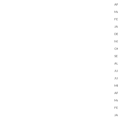
AP
M
FE
JA
D
N
O
SE
A
JU
JU
ME
AP
M
FE
JA