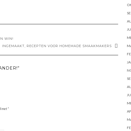
O
SE
A
JU
ME
EN WIN!
M
INGEMAAKT, RECEPTEN VOOR HOMEMADE SMAAKMAKERS
FE
JA
ANDER!”
N
SE
A
JU
ME
rd met
*
AP
M
FE