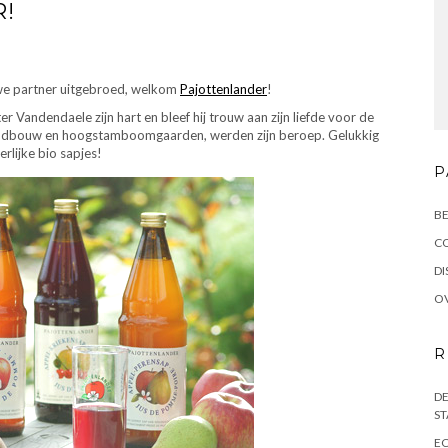
!
euwe partner uitgebroed, welkom
Pajottenlander
!
Vandendaele zijn hart en bleef hij trouw aan zijn liefde voor de
e landbouw en hoogstamboomgaarden, werden zijn beroep. Gelukkig
rlijke bio sapjes!
P
BE
C
DI
OV
R
DE
ST
EC