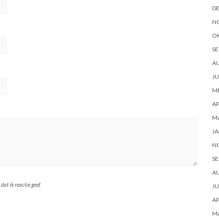
D
N
O
SE
A
JU
ME
AP
M
JA
N
SE
A
at ik reactie geef.
JU
AP
M