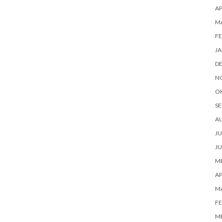
AP
M
FE
JA
D
N
O
SE
A
JU
JU
ME
AP
M
FE
ME