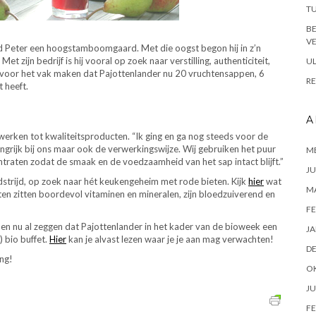
TU
B
VE
ond Peter een hoogstamboomgaard. Met die oogst begon hij in z’n
 zijn bedrijf is hij vooral op zoek naar verstilling, authenticiteit,
UL
en voor het vak maken dat Pajottenlander nu 20 vruchtensappen, 6
RE
 heeft.
A
rwerken tot kwaliteitsproducten. “Ik ging en ga nog steeds voor de
elangrijk bij ons maar ook de verwerkingswijze. Wij gebruiken het puur
ME
traten zodat de smaak en de voedzaamheid van het sap intact blijft.”
JU
strijd, op zoek naar hét keukengeheim met rode bieten. Kijk
hier
wat
M
eten zitten boordevol vitaminen en mineralen, zijn bloedzuiverend en
FE
en nu al zeggen dat Pajottenlander in het kader van de bioweek een
JA
 bio buffet.
Hier
kan je alvast lezen waar je je aan mag verwachten!
D
ng!
O
JU
FE