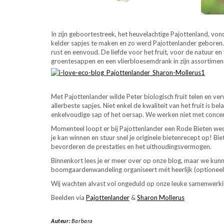
In zijn geboortestreek, het heuvelachtige Pajottenland, v
kelder sapjes te maken en zo werd Pajottenlander geboren. Met
rust en eenvoud. De liefde voor het fruit, voor de natuur 
groentesappen en een vlierbloesemdrank in zijn assortiment
Met Pajottenlander wilde Peter biologisch fruit telen en ve
allerbeste sapjes. Niet enkel de kwaliteit van het fruit is b
enkelvoudige sap of het oersap. We werken niet met concen
Momenteel loopt er bij Pajottenlander een Rode Bieten wed
je kan winnen en stuur snel je originele bietenrecept op! Bi
bevorderen de prestaties en het uithoudingsvermogen.
Binnenkort lees je er meer over op onze blog, maar we kunn
boomgaardenwandeling organiseert mét heerlijk (optioneel)
Wij wachten alvast vol ongeduld op onze leuke samenwerki
Beelden via
Pajottenlander
&
Sharon Mollerus
Auteur:
Barbara