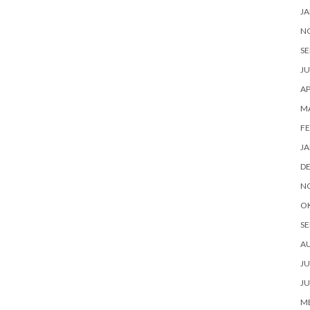
JA
N
SE
JU
AP
M
FE
JA
D
N
O
SE
A
JU
JU
ME