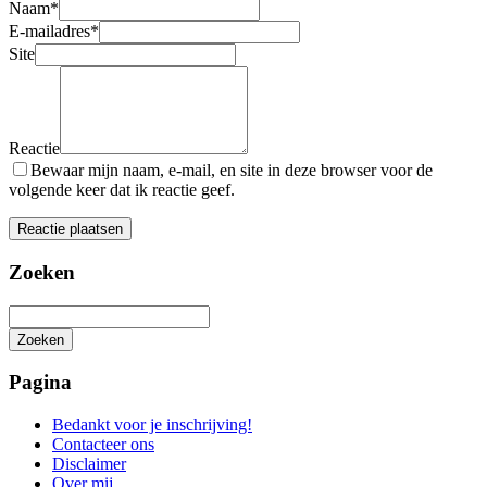
Naam
*
E-mailadres
*
Site
Reactie
Bewaar mijn naam, e-mail, en site in deze browser voor de
volgende keer dat ik reactie geef.
Zoeken
Zoeken
Het
zoeken
Pagina
is
aan
Bedankt voor je inschrijving!
de
Contacteer ons
gang
Disclaimer
Over mij