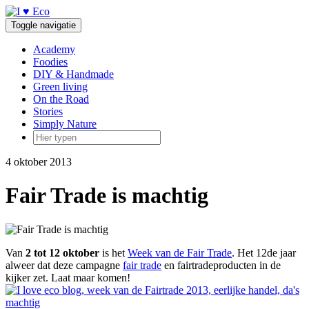
Doorgaan
naar
Toggle navigatie
inhoud
Academy
Foodies
DIY & Handmade
Green living
On the Road
Stories
Simply Nature
4 oktober 2013
Fair Trade is machtig
Van
2 tot 12 oktober
is het
Week van de Fair Trade
. Het 12de jaar
alweer dat deze campagne
fair trade
en fairtradeproducten in de
kijker zet. Laat maar komen!