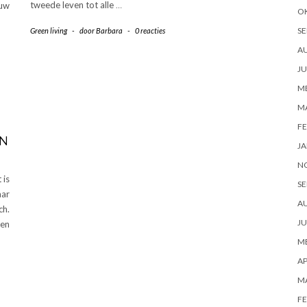
tweede leven tot alle
…
ouw
O
SE
Green living
-
door
Barbara
-
0 reacties
A
JU
ME
M
FE
EN
JA
N
 is
SE
aar
A
ch.
JU
ien
ME
AP
M
FE