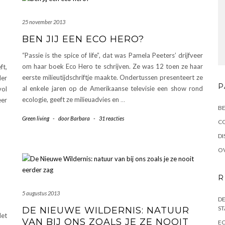
25 november 2013
BEN JIJ EEN ECO HERO?
“Passie is the spice of life”, dat was Pamela Peeters’ drijfveer
om haar boek Eco Hero te schrijven. Ze was 12 toen ze haar
ft,
eerste milieutijdschriftje maakte. Ondertussen presenteert ze
der
P
al enkele jaren op de Amerikaanse televisie een show rond
vol
ecologie, geeft ze milieuadvies en
…
eer
BE
Green living
-
door
Barbara
-
31 reacties
C
DI
OV
R
5 augustus 2013
DE
ST
DE NIEUWE WILDERNIS: NATUUR
Het
VAN BIJ ONS ZOALS JE ZE NOOIT
EC