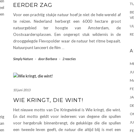
en
TU
EERDER ZAG
eel
B
en
Voor een prachtig stukje natuur hoef je niet de hele wereld af
VE
te reizen. Nederland herbergt een 6000 hectare groot
UL
natuurgebied ter hoogte van Amsterdam, de
Oostvaardersplassen. Een ongerept stuk wildernis in de
RE
drooggelegde Flevopolder waar de natuur het ritme bepaalt.
Natuurpunt lanceert de film
…
A
Simply Nature
-
door
Barbara
-
2 reacties
ME
JU
M
FE
10 juni 2013
JA
WIE KRINGT, DIE WINT!
D
Het nieuwe motto van De Kringwinkel is Wie kringt, die wint.
O
En dat motto geldt voor iedereen: van degene die spullen
zig
JU
voor hergebruik binnenbrengt, de gelukkige die die spullen
Dan
een tweede leven geeft, de natuur die altijd blij is met een
een
FE