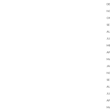
D
N
O
SE
A
JU
ME
AP
M
JA
N
SE
A
JU
AP
M