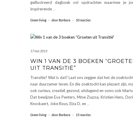
geïllustreerd dagboek vol opdrachten waarmee je j
inspirerende
…
Green living
-
door
Barbara
-
10 reacties
17 mei 2013
WIN 1 VAN DE 3 BOEKEN “GROET
UIT TRANSITIË”
Transitie? Wat is dat? Laat ons zeggen dat het de zoektocht
naar duurzamer leven. En die zoektocht kan plezant zijn, m
ook curieus, creatief, gezond, uitdagend en soms ook hilaris
Dat bewijzen Eva Peeters, Mme Zsazsa, Kristien Hens, Dor
Knockaert, Joke Rous, Elza D. en
…
Green living
-
door
Barbara
-
15 reacties