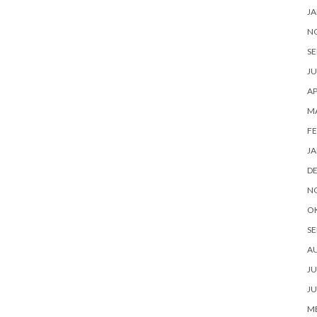
JA
N
SE
JU
AP
M
FE
JA
D
N
O
SE
A
JU
JU
ME