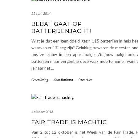
25 april 2014
BEBAT GAAT OP
BATTERIJENJACHT!
Wist je dat een gemiddeld gezin 115 batterijen in huis hee
waarvan er 17 leeg zijn? Gelukkig bewaren de meesten on
ons ze trouw in een apart bakje. Zit jouw bakje ook 
batterijen maar vergeet je deze vaak mee te nemen wann
je naar het
…
Green living
-
door
Barbara
-
0 reacties
4 oktober 2013
FAIR TRADE IS MACHTIG
Van 2 tot 12 oktober is het Week van de Fair Trade. 