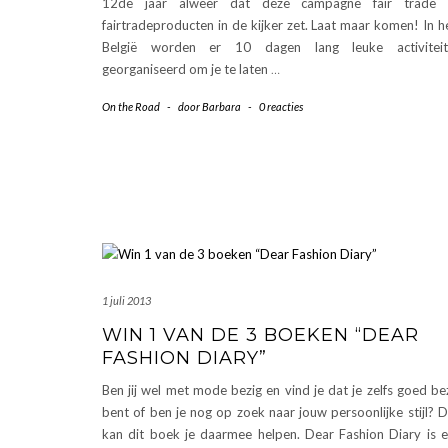
12de jaar alweer dat deze campagne fair trade 
fairtradeproducten in de kijker zet. Laat maar komen! In h
België worden er 10 dagen lang leuke activiteit
georganiseerd om je te laten
…
On the Road
-
door
Barbara
-
0 reacties
1 juli 2013
WIN 1 VAN DE 3 BOEKEN “DEAR
FASHION DIARY”
Ben jij wel met mode bezig en vind je dat je zelfs goed be
bent of ben je nog op zoek naar jouw persoonlijke stijl? 
kan dit boek je daarmee helpen. Dear Fashion Diary is 