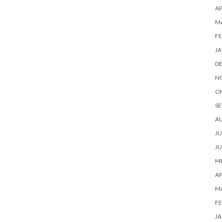
AP
M
FE
JA
D
N
O
SE
A
JU
JU
ME
AP
M
FE
JA