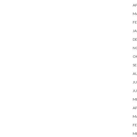
AP
M
FE
JA
D
N
O
SE
A
JU
JU
ME
AP
M
FE
ME