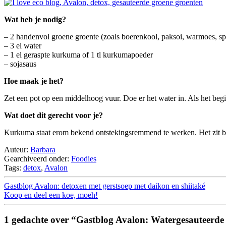
Wat heb je nodig?
– 2 handenvol groene groente (zoals boerenkool, paksoi, warmoes, s
– 3 el water
– 1 el geraspte kurkuma of 1 tl kurkumapoeder
– sojasaus
Hoe maak je het?
Zet een pot op een middelhoog vuur. Doe er het water in. Als het beg
Wat doet dit gerecht voor je?
Kurkuma staat erom bekend ontstekingsremmend te werken. Het zit bo
Auteur:
Barbara
Gearchiveerd onder:
Foodies
Tags:
detox
,
Avalon
Gastblog Avalon: detoxen met gerstsoep met daikon en shiitaké
Koop en deel een koe, moeh!
1 gedachte over “Gastblog Avalon: Watergesauteerde