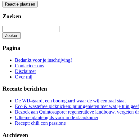
Zoeken
Zoeken
Het
zoeken
Pagina
is
aan
Bedankt voor je inschrijving!
de
Contacteer ons
gang
Disclaimer
Over mij
Recente berichten
De WIJ-gaard, een boomgaard waar de wij centraal staat
Eco & wastefree picknicken: puur genieten met wat je tuin geef
Bezoek aan Quintosapore: regeneratieve landbouw, vergeten 
Ultieme plantengids voor in de slaapkamer
Recept: chili con passione
Archieven