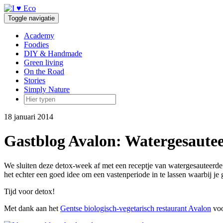
Doorgaan
naar
Toggle navigatie
inhoud
Academy
Foodies
DIY & Handmade
Green living
On the Road
Stories
Simply Nature
18 januari 2014
Gastblog Avalon: Watergesaute
We sluiten deze detox-week af met een receptje van watergesauteerde 
het echter een goed idee om een vastenperiode in te lassen waarbij je g
Tijd voor detox!
Met dank aan het
Gentse biologisch-vegetarisch restaurant Avalon
voo