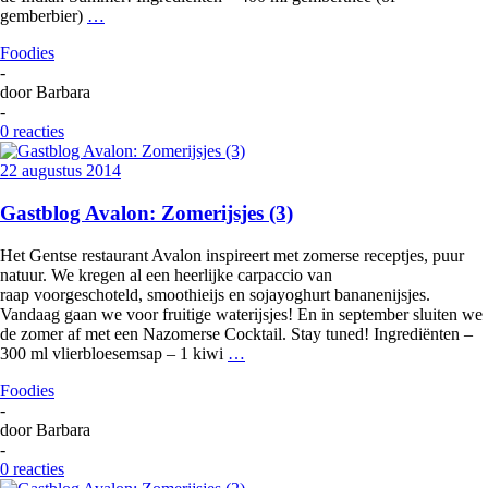
gemberbier)
…
Foodies
-
door
Barbara
-
0 reacties
22 augustus 2014
Gastblog Avalon: Zomerijsjes (3)
Het Gentse restaurant Avalon inspireert met zomerse receptjes, puur
natuur. We kregen al een heerlijke carpaccio van
raap voorgeschoteld, smoothieijs en sojayoghurt bananenijsjes.
Vandaag gaan we voor fruitige waterijsjes! En in september sluiten we
de zomer af met een Nazomerse Cocktail. Stay tuned! Ingrediënten –
300 ml vlierbloesemsap – 1 kiwi
…
Foodies
-
door
Barbara
-
0 reacties