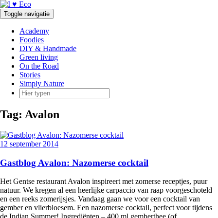
Doorgaan
naar
Toggle navigatie
inhoud
Academy
Foodies
DIY & Handmade
Green living
On the Road
Stories
Simply Nature
Tag:
Avalon
12 september 2014
Gastblog Avalon: Nazomerse cocktail
Het Gentse restaurant Avalon inspireert met zomerse receptjes, puur
natuur. We kregen al een heerlijke carpaccio van raap voorgeschoteld
en een reeks zomerijsjes. Vandaag gaan we voor een cocktail van
gember en vlierbloesem. Een nazomerse cocktail, perfect voor tijdens
de Indian Summer! Ingrediënten – 400 ml gemberthee (of