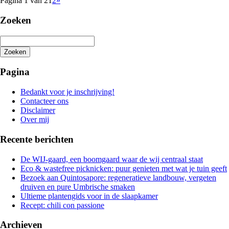
Pagina 1 van 2
1
2
»
Zoeken
Zoeken
Het
zoeken
Pagina
is
aan
Bedankt voor je inschrijving!
de
Contacteer ons
gang
Disclaimer
Over mij
Recente berichten
De WIJ-gaard, een boomgaard waar de wij centraal staat
Eco & wastefree picknicken: puur genieten met wat je tuin geeft
Bezoek aan Quintosapore: regeneratieve landbouw, vergeten
druiven en pure Umbrische smaken
Ultieme plantengids voor in de slaapkamer
Recept: chili con passione
Archieven