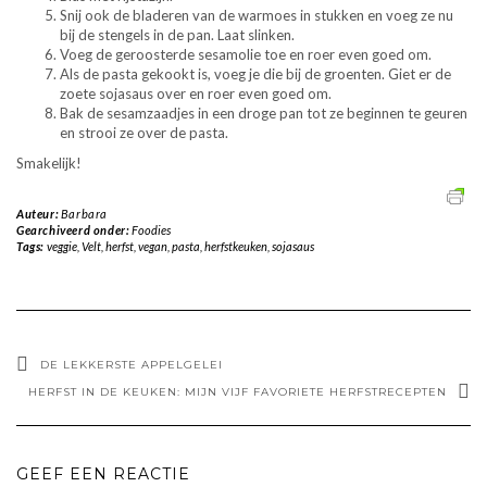
Snij ook de bladeren van de warmoes in stukken en voeg ze nu
bij de stengels in de pan. Laat slinken.
Voeg de geroosterde sesamolie toe en roer even goed om.
Als de pasta gekookt is, voeg je die bij de groenten. Giet er de
zoete sojasaus over en roer even goed om.
Bak de sesamzaadjes in een droge pan tot ze beginnen te geuren
en strooi ze over de pasta.
Smakelijk!
Auteur:
Barbara
Gearchiveerd onder:
Foodies
Tags:
veggie
,
Velt
,
herfst
,
vegan
,
pasta
,
herfstkeuken
,
sojasaus
DE LEKKERSTE APPELGELEI
HERFST IN DE KEUKEN: MIJN VIJF FAVORIETE HERFSTRECEPTEN
GEEF EEN REACTIE