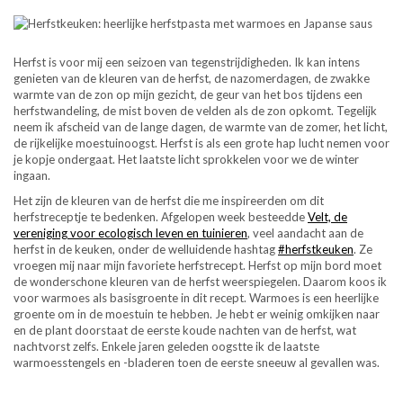
Herfst is voor mij een seizoen van tegenstrijdigheden. Ik kan intens
genieten van de kleuren van de herfst, de nazomerdagen, de zwakke
warmte van de zon op mijn gezicht, de geur van het bos tijdens een
herfstwandeling, de mist boven de velden als de zon opkomt. Tegelijk
neem ik afscheid van de lange dagen, de warmte van de zomer, het licht,
de rijkelijke moestuinoogst. Herfst is als een grote hap lucht nemen voor
je kopje ondergaat. Het laatste licht sprokkelen voor we de winter
ingaan.
Het zijn de kleuren van de herfst die me inspireerden om dit
herfstreceptje te bedenken. Afgelopen week besteedde
Velt, de
vereniging voor ecologisch leven en tuinieren
, veel aandacht aan de
herfst in de keuken, onder de welluidende hashtag
#herfstkeuken
. Ze
vroegen mij naar mijn favoriete herfstrecept. Herfst op mijn bord moet
de wonderschone kleuren van de herfst weerspiegelen. Daarom koos ik
voor warmoes als basisgroente in dit recept. Warmoes is een heerlijke
groente om in de moestuin te hebben. Je hebt er weinig omkijken naar
en de plant doorstaat de eerste koude nachten van de herfst, wat
nachtvorst zelfs. Enkele jaren geleden oogstte ik de laatste
warmoesstengels en -bladeren toen de eerste sneeuw al gevallen was.