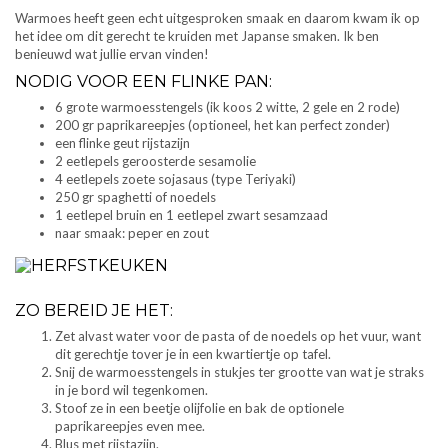
Warmoes heeft geen echt uitgesproken smaak en daarom kwam ik op
het idee om dit gerecht te kruiden met Japanse smaken. Ik ben
benieuwd wat jullie ervan vinden!
NODIG VOOR EEN FLINKE PAN:
6 grote warmoesstengels (ik koos 2 witte, 2 gele en 2 rode)
200 gr paprikareepjes (optioneel, het kan perfect zonder)
een flinke geut rijstazijn
2 eetlepels geroosterde sesamolie
4 eetlepels zoete sojasaus (type Teriyaki)
250 gr spaghetti of noedels
1 eetlepel bruin en 1 eetlepel zwart sesamzaad
naar smaak: peper en zout
ZO BEREID JE HET:
Zet alvast water voor de pasta of de noedels op het vuur, want
dit gerechtje tover je in een kwartiertje op tafel.
Snij de warmoesstengels in stukjes ter grootte van wat je straks
in je bord wil tegenkomen.
Stoof ze in een beetje olijfolie en bak de optionele
paprikareepjes even mee.
Blus met rijstazijn.