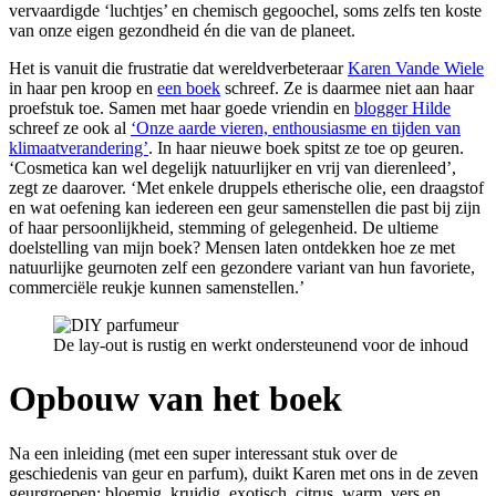
vervaardigde ‘luchtjes’ en chemisch gegoochel, soms zelfs ten koste
van onze eigen gezondheid én die van de planeet.
Het is vanuit die frustratie dat wereldverbeteraar
Karen Vande Wiele
in haar pen kroop en
een boek
schreef. Ze is daarmee niet aan haar
proefstuk toe. Samen met haar goede vriendin en
blogger Hilde
schreef ze ook al
‘Onze aarde vieren, enthousiasme en tijden van
klimaatverandering’
. In haar nieuwe boek spitst ze toe op geuren.
‘Cosmetica kan wel degelijk natuurlijker en vrij van dierenleed’,
zegt ze daarover. ‘Met enkele druppels etherische olie, een draagstof
en wat oefening kan iedereen een geur samenstellen die past bij zijn
of haar persoonlijkheid, stemming of gelegenheid. De ultieme
doelstelling van mijn boek? Mensen laten ontdekken hoe ze met
natuurlijke geurnoten zelf een gezondere variant van hun favoriete,
commerciële reukje kunnen samenstellen.’
De lay-out is rustig en werkt ondersteunend voor de inhoud
Opbouw van het boek
Na een inleiding (met een super interessant stuk over de
geschiedenis van geur en parfum), duikt Karen met ons in de zeven
geurgroepen: bloemig, kruidig, exotisch, citrus, warm, vers en