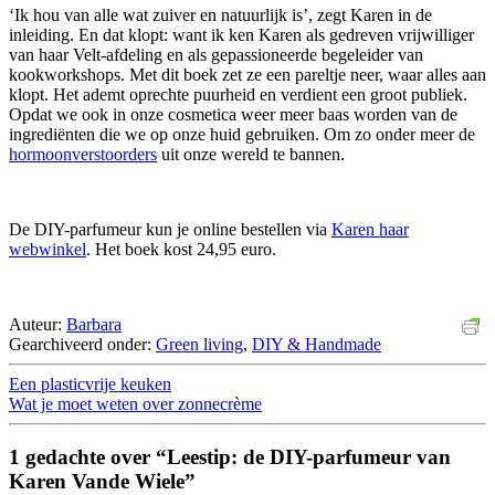
‘Ik hou van alle wat zuiver en natuurlijk is’, zegt Karen in de
inleiding. En dat klopt: want ik ken Karen als gedreven vrijwilliger
van haar Velt-afdeling en als gepassioneerde begeleider van
kookworkshops. Met dit boek zet ze een pareltje neer, waar alles aan
klopt. Het ademt oprechte puurheid en verdient een groot publiek.
Opdat we ook in onze cosmetica weer meer baas worden van de
ingrediënten die we op onze huid gebruiken. Om zo onder meer de
hormoonverstoorders
uit onze wereld te bannen.
De DIY-parfumeur kun je online bestellen via
Karen haar
webwinkel
. Het boek kost 24,95 euro.
Auteur:
Barbara
Gearchiveerd onder:
Green living
,
DIY & Handmade
Een plasticvrije keuken
Wat je moet weten over zonnecrème
1 gedachte over “Leestip: de DIY-parfumeur van
Karen Vande Wiele”