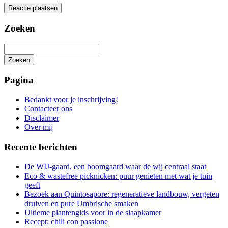
Zoeken
Zoeken
Het
zoeken
Pagina
is
aan
Bedankt voor je inschrijving!
de
Contacteer ons
gang
Disclaimer
Over mij
Recente berichten
De WIJ-gaard, een boomgaard waar de wij centraal staat
Eco & wastefree picknicken: puur genieten met wat je tuin
geeft
Bezoek aan Quintosapore: regeneratieve landbouw, vergeten
druiven en pure Umbrische smaken
Ultieme plantengids voor in de slaapkamer
Recept: chili con passione