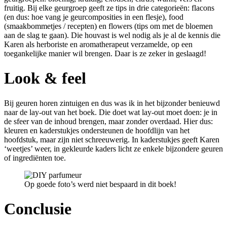
fruitig. Bij elke geurgroep geeft ze tips in drie categorieën: flacons
(en dus: hoe vang je geurcomposities in een flesje), food
(smaakbommetjes / recepten) en flowers (tips om met de bloemen
aan de slag te gaan). Die houvast is wel nodig als je al de kennis die
Karen als herboriste en aromatherapeut verzamelde, op een
toegankelijke manier wil brengen. Daar is ze zeker in geslaagd!
Look & feel
Bij geuren horen zintuigen en dus was ik in het bijzonder benieuwd
naar de lay-out van het boek. Die doet wat lay-out moet doen: je in
de sfeer van de inhoud brengen, maar zonder overdaad. Hier dus:
kleuren en kaderstukjes ondersteunen de hoofdlijn van het
hoofdstuk, maar zijn niet schreeuwerig. In kaderstukjes geeft Karen
‘weetjes’ weer, in gekleurde kaders licht ze enkele bijzondere geuren
of ingrediënten toe.
Op goede foto’s werd niet bespaard in dit boek!
Conclusie