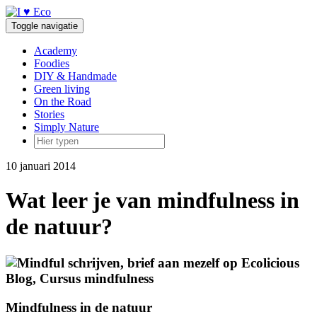
Doorgaan
naar
Toggle navigatie
inhoud
Academy
Foodies
DIY & Handmade
Green living
On the Road
Stories
Simply Nature
10 januari 2014
Wat leer je van mindfulness in
de natuur?
Mindfulness in de natuur