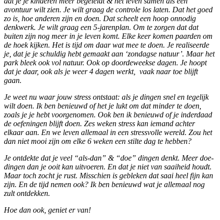
dat je je kinderen meer begeleidt & het leven samen als een
avontuur wilt zien. Je wilt graag de controle los laten. Dat het goed
zo is, hoe anderen zijn en doen. Dat scheelt een hoop onnodig
denkwerk. Je wilt graag een 5-jarenplan. Om te zorgen dat dat
buiten zijn nog meer in je leven komt. Elke keer komen paarden om
de hoek kijken. Het is tijd om daar wat mee te doen. Je realiseerde
je, dat je je schuldig hebt gemaakt aan ‘zondagse natuur’. Maar het
park bleek ook vol natuur. Ook op doordeweekse dagen. Je hoopt
dat je daar, ook als je weer 4 dagen werkt, vaak naar toe blijft
gaan.
Je weet nu waar jouw stress ontstaat: als je dingen snel en tegelijk
wilt doen. Ik ben benieuwd of het je lukt om dat minder te doen,
zoals je je hebt voorgenomen. Ook ben ik benieuwd of je inderdaad
de oefeningen blijft doen. Zes weken stress kan iemand achter
elkaar aan. En we leven allemaal in een stressvolle wereld. Zou het
dan niet mooi zijn om elke 6 weken een stilte dag te hebben?
Je ontdekte dat je veel “als-dan” & “doe” dingen denkt. Meer doe-
dingen dan je ooit kan uitvoeren. En dat je niet van saaiheid houdt.
Maar toch zocht je rust. Misschien is gebleken dat saai heel fijn kan
zijn. En de tijd nemen ook? Ik ben benieuwd wat je allemaal nog
zult ontdekken.
Hoe dan ook, geniet er van!