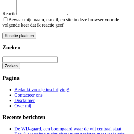
Reactie
Bewaar mijn naam, e-mail, en site in deze browser voor de
volgende keer dat ik reactie geef.
Zoeken
Zoeken
Het
zoeken
Pagina
is
aan
Bedankt voor je inschrijving!
de
Contacteer ons
gang
Disclaimer
Over mij
Recente berichten
De WIJ-gaard, een boomgaard waar de wij centraal staat