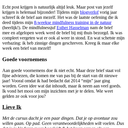
Echt post krijgen is natuurlijk altijd leuk. Maar post van jezelf
krijgen is helemaal bijzonder! Tijdens mijn
blogverlof
vorig jaar
schreef ik de brief aan mezelf. Het was de laatste oefening die ik
deed tijdens mijn
8-weekse mindfulness training in de natuur
(heerlijk!). De mindfulnessjuf
Esther Hasselman
nam de brief
mee en afgelopen week werd de brief bij mij thuis bezorgd. Ik was
compleet vergeten wat er ook al weer in stond. En wat schetste mijn
verbazing: ik heb zinnige dingen geschreven. Kreeg ik maar elke
week een brief van mezelf!
Goede voornemens
Aan goede voornemens doe ik niet echt. Maar deze brief staat vol
fijne adviezen, die komen me van pas bij de start van dit nieuwe
jaar! Vooral omdat ik had bedacht dat 2014 “mijn” jaar ging
worden. Geen idee wat dat inhoudt, maar ik neem aan veel goeds.
Ik vond het mooi om mijn inzichten met je te delen. Wie weet
gelden ze ook voor jou?
Lieve Ik
Met de cursus dacht je een paar dingen. Dat je op avontuur zou
willen gaan. Op pad. Geen verantwoordelijkheden wilt voelen. Dus