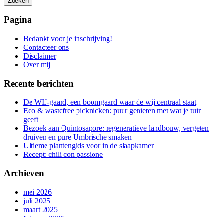
Zoeken
Het
zoeken
Pagina
is
aan
Bedankt voor je inschrijving!
de
Contacteer ons
gang
Disclaimer
Over mij
Recente berichten
De WIJ-gaard, een boomgaard waar de wij centraal staat
Eco & wastefree picknicken: puur genieten met wat je tuin
geeft
Bezoek aan Quintosapore: regeneratieve landbouw, vergeten
druiven en pure Umbrische smaken
Ultieme plantengids voor in de slaapkamer
Recept: chili con passione
Archieven
mei 2026
juli 2025
maart 2025