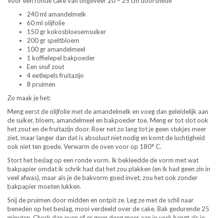
Voor een ronde cake van ongeveer 20 – 25 cm doorsnede
240 ml amandelmelk
60 ml olijfolie
150 gr kokosbloesemsuiker
200 gr speltbloem
100 gr amandelmeel
1 koffielepel bakpoeder
Een snuf zout
4 eetlepels fruitazijn
8 pruimen
Zo maak je het:
Meng eerst de olijfolie met de amandelmelk en voeg dan geleidelijk aan
de suiker, bloem, amandelmeel en bakpoeder toe. Meng er tot slot ook
het zout en de fruitazijn door. Roer net zo lang tot je geen stukjes meer
ziet, maar langer dan dat is absoluut niet nodig en komt de luchtigheid
ook niet ten goede. Verwarm de oven voor op 180° C.
Stort het beslag op een ronde vorm. Ik bekleedde de vorm met wat
bakpapier omdat ik schrik had dat het zou plakken (en ik had geen zin in
veel afwas), maar als je de bakvorm goed invet, zou het ook zonder
bakpapier moeten lukken.
Snij de pruimen door midden en ontpit ze. Leg ze met de schil naar
beneden op het beslag, mooi verdeeld over de cake. Bak gedurende 25
minuten. Check dan even of er geen deeg meer aan je vork hangt als je