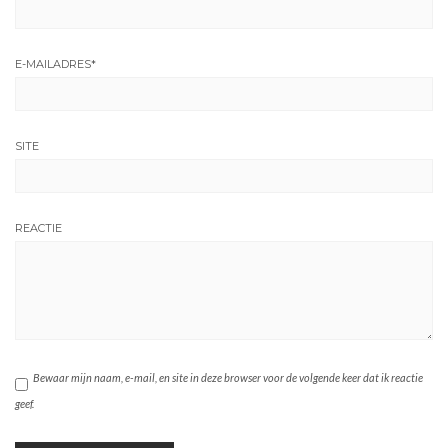
E-MAILADRES
*
SITE
REACTIE
Bewaar mijn naam, e-mail, en site in deze browser voor de volgende keer dat ik reactie
geef.