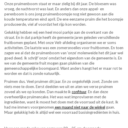
Onze pruimenboom staat er maar zielig bij dit jaar. De bloesem was
vroeg, de nachtvorst was laat. En anders dan onze appel- en
perenboom is ons jong pruimenboompje nog niet gewoon aan die
koude temperaturen eind april. De ene eenzame pruim die het boompje
produceerde, viel af voordat het rijp kon worden.
Gelukkig hebben wij een heel mooi parkje aan de overkant van de
straat. En in dat parkje heeft de gemeente jaren geleden verschillende
fruitbomen geplant. Met onze Velt-afdeling organiseren we er soms
activiteiten. De laatste was een zomersnoeiles voor fruitbomen. En toen
zagen we al dat de pruimenboom van ‘onze’ molenweide het dit jaar wel
goed deed. Ik schrijf ‘onze’ omdat het eigendom van de gemeente is. En
we van de gemeente fruit mogen gaan plukken van die
gemeenschappelijke boomgaard. Want anders hangt het er maar rot te
worden en dat is zonde natuurlijk.
Pruimen dus. Veel pruimen dit jaar. En zo ongelofelijk zoet. Zonde om
niets mee te doen. Eerst deelden we uit en aten we verse pruimen
zoveel als we op konden. Dan maakte ik
confituur
. En dan deze
overheerlijke pruimencake. Het was wat improviseren met de
ingrediënten, want ik moest het doen met de voorraad uit de kast. Ik
had me immers voorgenomen
een maand niet naar de winkel
gaan.
Maar gelukkig heb ik altijd wel een voorraad basisingrediënten in huis.