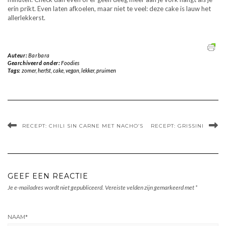
erin prikt. Even laten afkoelen, maar niet te veel: deze cake is lauw het
allerlekkerst.
Auteur:
Barbara
Gearchiveerd onder:
Foodies
Tags:
zomer
,
herfst
,
cake
,
vegan
,
lekker
,
pruimen
RECEPT: CHILI SIN CARNE MET NACHO’S
RECEPT: GRISSINI
GEEF EEN REACTIE
Je e-mailadres wordt niet gepubliceerd.
Vereiste velden zijn gemarkeerd met
*
NAAM
*