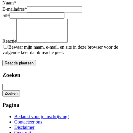
Naam
*
E-mailadres
*
Site
Reactie
Bewaar mijn naam, e-mail, en site in deze browser voor de
volgende keer dat ik reactie geef.
Zoeken
Zoeken
Het
zoeken
Pagina
is
aan
Bedankt voor je inschrijving!
de
Contacteer ons
gang
Disclaimer
Over mij