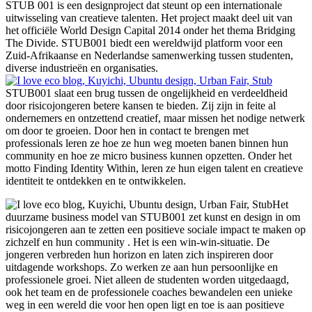
STUB 001 is een designproject dat steunt op een internationale
uitwisseling van creatieve talenten. Het project maakt deel uit van
het officiële World Design Capital 2014 onder het thema Bridging
The Divide. STUB001 biedt een wereldwijd platform voor een
Zuid-Afrikaanse en Nederlandse samenwerking tussen studenten,
diverse industrieën en organisaties.
STUB001 slaat een brug tussen de ongelijkheid en verdeeldheid
door risicojongeren betere kansen te bieden. Zij zijn in feite al
ondernemers en ontzettend creatief, maar missen het nodige netwerk
om door te groeien. Door hen in contact te brengen met
professionals leren ze hoe ze hun weg moeten banen binnen hun
community en hoe ze micro business kunnen opzetten. Onder het
motto Finding Identity Within, leren ze hun eigen talent en creatieve
identiteit te ontdekken en te ontwikkelen.
Het
duurzame business model van STUB001 zet kunst en design in om
risicojongeren aan te zetten een positieve sociale impact te maken op
zichzelf en hun community . Het is een win-win-situatie. De
jongeren verbreden hun horizon en laten zich inspireren door
uitdagende workshops. Zo werken ze aan hun persoonlijke en
professionele groei. Niet alleen de studenten worden uitgedaagd,
ook het team en de professionele coaches bewandelen een unieke
weg in een wereld die voor hen open ligt en toe is aan positieve