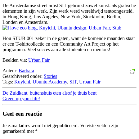
De Amsterdamse street artist SIT gebruikt zowel kunst- als grafische
elementen in zijn werk. Zijn werk werd wereldwijd tentoongesteld,
in Hong Kong, Los Angeles, New York, Stockholm, Berlijn,
Londen en Amsterdam.
Hou STUB 001 zeker in de gaten, want de komende maanden staat
er een T-shirtcollectie en een Community Art Project op het
programma. Veel succes aan alle studenten en mentors!
Beelden via:
Urban Fair
Auteur:
Barbara
Gearchiveerd onder:
Stories
Tags:
Kuyichi
,
Ubuntu Academy
,
SIT
,
Urban Fair
De Zuidkant, buitenshuis eten alsof je thuis bent
Green up your life!
Geef een reactie
Je e-mailadres wordt niet gepubliceerd.
Vereiste velden zijn
gemarkeerd met
*