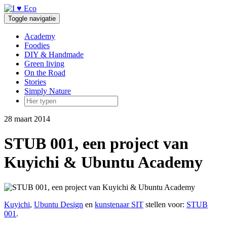
Doorgaan
naar
Toggle navigatie
inhoud
Academy
Foodies
DIY & Handmade
Green living
On the Road
Stories
Simply Nature
28 maart 2014
STUB 001, een project van
Kuyichi & Ubuntu Academy
Kuyichi
,
Ubuntu Design
en
kunstenaar SIT
stellen voor:
STUB
001
.