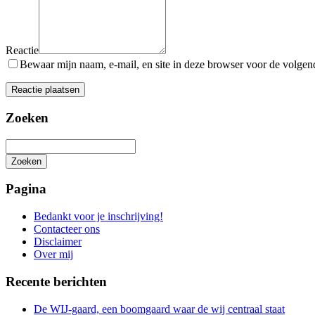
Reactie
Bewaar mijn naam, e-mail, en site in deze browser voor de volgende
Zoeken
Zoeken
Het
zoeken
Pagina
is
aan
Bedankt voor je inschrijving!
de
Contacteer ons
gang
Disclaimer
Over mij
Recente berichten
De WIJ-gaard, een boomgaard waar de wij centraal staat