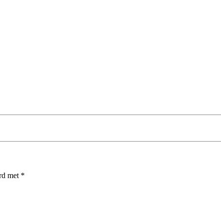
erd met
*