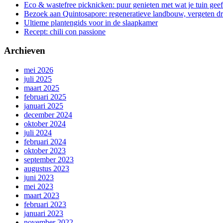
Eco & wastefree picknicken: puur genieten met wat je tuin geef
Bezoek aan Quintosapore: regeneratieve landbouw, vergeten 
Ultieme plantengids voor in de slaapkamer
Recept: chili con passione
Archieven
mei 2026
juli 2025
maart 2025
februari 2025
januari 2025
december 2024
oktober 2024
juli 2024
februari 2024
oktober 2023
september 2023
augustus 2023
juni 2023
mei 2023
maart 2023
februari 2023
januari 2023
november 2022