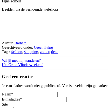
Fijne zomer!
Beelden via de vernoemde webshops.
Auteur:
Barbara
Gearchiveerd onder:
Green living
Tags:
fashion
,
shopping
,
zomer
,
deco
Wil jij met mij wandelen?
Het Grote Vlinderweekend
Geef een reactie
Je e-mailadres wordt niet gepubliceerd.
Vereiste velden zijn gemarke
Naam
*
E-mailadres
*
Site