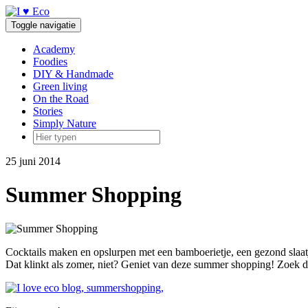
Doorgaan
naar
Toggle navigatie
inhoud
Academy
Foodies
DIY & Handmade
Green living
On the Road
Stories
Simply Nature
25 juni 2014
Summer Shopping
Cocktails maken en opslurpen met een bamboerietje, een gezond slaatj
Dat klinkt als zomer, niet? Geniet van deze summer shopping! Zoek de