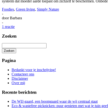
systeem dat moeder aarde toepast om zichzelf te beschermen. Onbed
Foodies
,
Green living
,
Simply Nature
-
door
Barbara
-
1 reactie
Zoeken
Zoeken
Het
zoeken
Pagina
is
aan
Bedankt voor je inschrijving!
de
Contacteer ons
gang
Disclaimer
Over mij
Recente berichten
De WIJ-gaard, een boomgaard waar de wij centraal staat
Eco & wastefree picknicken: puur genieten met wat je tuin geef