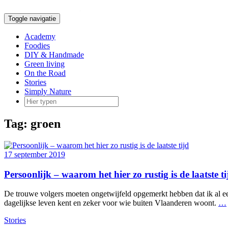
Doorgaan
naar
Toggle navigatie
inhoud
Academy
Foodies
DIY & Handmade
Green living
On the Road
Stories
Simply Nature
Tag:
groen
17 september 2019
Persoonlijk – waarom het hier zo rustig is de laatste ti
De trouwe volgers moeten ongetwijfeld opgemerkt hebben dat ik al een 
dagelijkse leven kent en zeker voor wie buiten Vlaanderen woont.
…
Stories