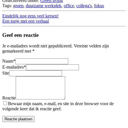
Gearchiveerd onder:
Green living
Tags:
groen
,
duurzame werkplek
,
office
,
collega's
,
fokus
Eindelijk nog eens veel kersen!
Een topje met een verhaal
Geef een reactie
Je e-mailadres wordt niet gepubliceerd.
Vereiste velden zijn
gemarkeerd met
*
Naam
*
E-mailadres
*
Site
Reactie
Bewaar mijn naam, e-mail, en site in deze browser voor de
volgende keer dat ik reactie geef.