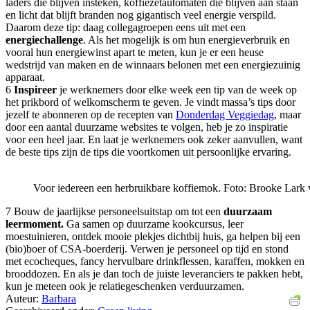
laders die blijven insteken, koffiezetautomaten die blijven aan staan
en licht dat blijft branden nog gigantisch veel energie verspild.
Daarom deze tip: daag collegagroepen eens uit met een
energiechallenge
. Als het mogelijk is om hun energieverbruik en
vooral hun energiewinst apart te meten, kun je er een heuse
wedstrijd van maken en de winnaars belonen met een energiezuinig
apparaat.
6
Inspireer
je werknemers door elke week een tip van de week op
het prikbord of welkomscherm te geven. Je vindt massa’s tips door
jezelf te abonneren op de recepten van
Donderdag Veggiedag
, maar
door een aantal duurzame websites te volgen, heb je zo inspiratie
voor een heel jaar. En laat je werknemers ook zeker aanvullen, want
de beste tips zijn de tips die voortkomen uit persoonlijke ervaring.
Voor iedereen een herbruikbare koffiemok. Foto: Brooke Lark
7 Bouw de jaarlijkse personeelsuitstap om tot een
duurzaam
leermoment.
Ga samen op duurzame kookcursus, leer
moestuinieren, ontdek mooie plekjes dichtbij huis, ga helpen bij een
(bio)boer of CSA-boerderij. Verwen je personeel op tijd en stond
met ecocheques, fancy hervulbare drinkflessen, karaffen, mokken en
brooddozen. En als je dan toch de juiste leveranciers te pakken hebt,
kun je meteen ook je relatiegeschenken verduurzamen.
Auteur:
Barbara