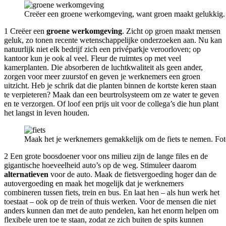
Creëer een groene werkomgeving, want groen maakt gelukkig. 
1 Creëer een
groene werkomgeving
. Zicht op groen maakt mensen
geluk, zo tonen recente wetenschappelijke onderzoeken aan. Nu kan
natuurlijk niet elk bedrijf zich een privéparkje veroorloven; op
kantoor kun je ook al veel. Fleur de ruimtes op met veel
kamerplanten. Die absorberen de luchtkwaliteit als geen ander,
zorgen voor meer zuurstof en geven je werknemers een groen
uitzicht. Heb je schrik dat die planten binnen de kortste keren staan
te verpieteren? Maak dan een beurtrolsysteem om ze water te geven
en te verzorgen. Of loof een prijs uit voor de collega’s die hun plant
het langst in leven houden.
Maak het je werknemers gemakkelijk om de fiets te nemen. Fo
2 Een grote boosdoener voor ons milieu zijn de lange files en de
gigantische hoeveelheid auto’s op de weg. Stimuleer daarom
alternatieven
voor de auto. Maak de fietsvergoeding hoger dan de
autovergoeding en maak het mogelijk dat je werknemers
combineren tussen fiets, trein en bus. En laat hen – als hun werk het
toestaat – ook op de trein of thuis werken. Voor de mensen die niet
anders kunnen dan met de auto pendelen, kan het enorm helpen om
flexibele uren toe te staan, zodat ze zich buiten de spits kunnen