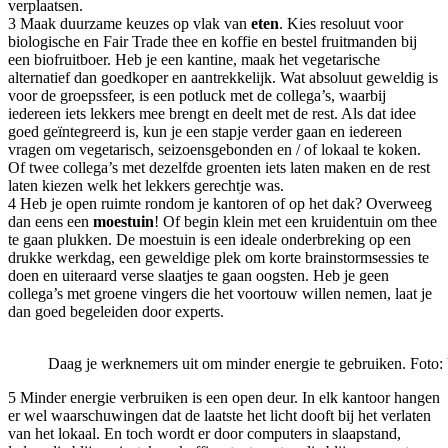
verplaatsen.
3 Maak duurzame keuzes op vlak van
eten
. Kies resoluut voor
biologische en Fair Trade thee en koffie en bestel fruitmanden bij
een biofruitboer. Heb je een kantine, maak het vegetarische
alternatief dan goedkoper en aantrekkelijk. Wat absoluut geweldig is
voor de groepssfeer, is een potluck met de collega’s, waarbij
iedereen iets lekkers mee brengt en deelt met de rest. Als dat idee
goed geïntegreerd is, kun je een stapje verder gaan en iedereen
vragen om vegetarisch, seizoensgebonden en / of lokaal te koken.
Of twee collega’s met dezelfde groenten iets laten maken en de rest
laten kiezen welk het lekkers gerechtje was.
4 Heb je open ruimte rondom je kantoren of op het dak? Overweeg
dan eens een
moestuin
! Of begin klein met een kruidentuin om thee
te gaan plukken. De moestuin is een ideale onderbreking op een
drukke werkdag, een geweldige plek om korte brainstormsessies te
doen en uiteraard verse slaatjes te gaan oogsten. Heb je geen
collega’s met groene vingers die het voortouw willen nemen, laat je
dan goed begeleiden door experts.
Daag je werknemers uit om minder energie te gebruiken. Foto:
5 Minder energie verbruiken is een open deur. In elk kantoor hangen
er wel waarschuwingen dat de laatste het licht dooft bij het verlaten
van het lokaal. En toch wordt er door computers in slaapstand,