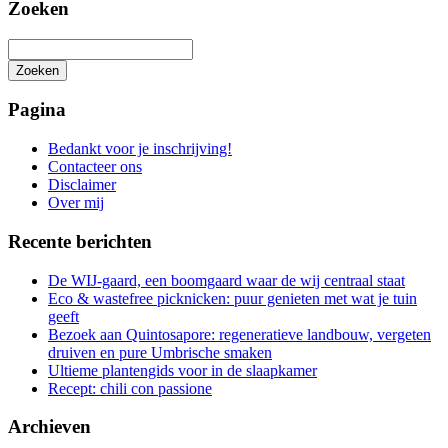
Zoeken
Zoeken
Het
zoeken
Pagina
is
aan
Bedankt voor je inschrijving!
de
Contacteer ons
gang
Disclaimer
Over mij
Recente berichten
De WIJ-gaard, een boomgaard waar de wij centraal staat
Eco & wastefree picknicken: puur genieten met wat je tuin
geeft
Bezoek aan Quintosapore: regeneratieve landbouw, vergeten
druiven en pure Umbrische smaken
Ultieme plantengids voor in de slaapkamer
Recept: chili con passione
Archieven