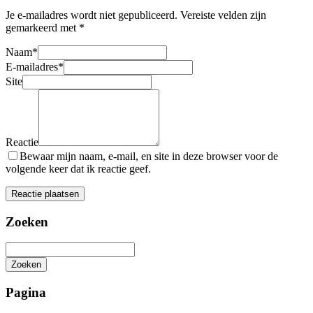
Je e-mailadres wordt niet gepubliceerd.
Vereiste velden zijn
gemarkeerd met
*
Naam
*
E-mailadres
*
Site
Reactie
Bewaar mijn naam, e-mail, en site in deze browser voor de
volgende keer dat ik reactie geef.
Zoeken
Zoeken
Het
zoeken
Pagina
is