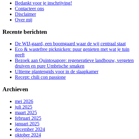
aan
Bedankt voor je inschrijving!
de
Contacteer ons
gang
Disclaimer
Over mij
Recente berichten
De WIJ-gaard, een boomgaard waar de wij centraal staat
Eco & wastefree picknicken: puur genieten met wat je tuin
geeft
Bezoek aan Quintosapore: regeneratieve landbouw, vergeten
druiven en pure Umbrische smaken
Ultieme plantengids voor in de slaapkamer
Recept: chili con passione
Archieven
mei 2026
juli 2025
maart 2025
februari 2025
januari 2025
december 2024
oktober 2024