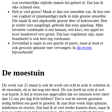
wat overheerlijke olijfolie maken het geheel af. Dat kan ik
elke ochtend eten.
Heb je veel groen? Maak er dan een smoothie van. Ik hou niet
van yoghurt of (plantaardige) melk in mijn groene smoothie.
Die maak ik met afgekoelde groene thee of kokoswater. Ben
je eerder zoet aangelegd, gebruik dan eens appelsap. Mijn
favoriete combinatie is een banaan, een kiwi, een appel en
twee handenvol vers groen. Dat kan vogelmuur zijn, maar
brandnetel is ook heel erg voedzaam.
Zevenblad is super in een quiche of puree, maar je kunt er
ook gewoon spinazie mee vervangen. In
dit recept
,
bijvoorbeeld!
De moestuin
De week van 21 maart is ook de week om echt in actie te schieten in
de moestuin, als je dat nog niet deed. De zon heeft nu echt al wel
wat kracht. Is het je trouwens opgevallen dat we intussen weer meer
dan 12 uur per dag licht hebben? Dat is wat de meeste groenten
nodig hebben om goed te groeien. Ik zaai deze week mijn spinazie,
tuinbonen en erwten. Dat had ik al veel eerder kunnen doen, maar ik