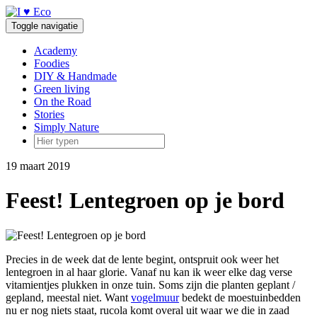
Doorgaan
naar
Toggle navigatie
inhoud
Academy
Foodies
DIY & Handmade
Green living
On the Road
Stories
Simply Nature
19 maart 2019
Feest! Lentegroen op je bord
Precies in de week dat de lente begint, ontspruit ook weer het
lentegroen in al haar glorie. Vanaf nu kan ik weer elke dag verse
vitamientjes plukken in onze tuin. Soms zijn die planten geplant /
gepland, meestal niet. Want
vogelmuur
bedekt de moestuinbedden
nu er nog niets staat, rucola komt overal uit waar we die in zaad