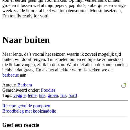
kon er eerder geen tijd voor maken. Op mijn vensterbank binnen
groeien intussen wel al mijn pepers, paprika’s, aubergines en vorige
week zaaide ik ook al heel wat tomatensoorten. Moestuinseizoen,
I’m totally ready for you!
Naar buiten
Maar lente, da’s vooral het seizoen waarin ik zoveel mogelijk tijd
buiten wil doorbrengen. Tuinstoelen buiten en bij elke zonnestraal
die ik kan vangen, zit ik in de zon. Want niet alleen de zonnepanelen
hebben dat graag. En als het al lekker warm is, steken we de
barbecue
aan.
Auteur:
Barbara
Gearchiveerd onder:
Foodies
Tags:
veggie
,
lente
,
tips
,
groen
,
fris
,
bord
Recept: gevulde pompoen
Broodbeleg met koolzaadolie
Geef een reactie