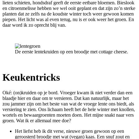
lieten schieten, hondsdraf geeft de eerste eetbare bloemen. Bieslook
en citroenmelisse hebben we wel ooit geplant en dat zijn zo’n sterke
planten dat ze zelfs na de koudste winter toch weer gewoon komen
piepen. Het licht was al even terug, nu is er ook weer het groen. En
daar word ik zo oprecht blij van.
De eerste lentekruiden op een broodje met cottage cheese.
Keukentricks
Oké: (on)kruiden op je bord. Vroeger kwam ik niet verder dan een
blaadje hier en daar om te versieren. Dat kan natuurlijk, maar het
zou jammer zijn om het beste van wat de vroege lente ons biedt, als
versiering te zien. Ons lichaam heeft het de hele winter met knollen,
wortels en bewaargroenten moeten doen. Het mijne snakt naar vers
groen. Wat ik er allemaal mee doe?
Het liefst heb ik dit verse, nieuwe groen gewoon op een
geroosterd broodje met wat (vegan) kaas. Een snuf zout en