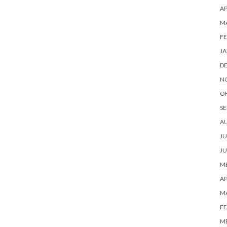
AP
M
FE
JA
D
N
O
SE
A
JU
JU
ME
AP
M
FE
ME