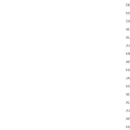
D
N
O
SE
A
JU
ME
AP
M
JA
N
SE
A
JU
AP
M