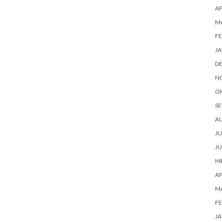
AP
M
FE
JA
D
N
O
SE
A
JU
JU
ME
AP
M
FE
JA