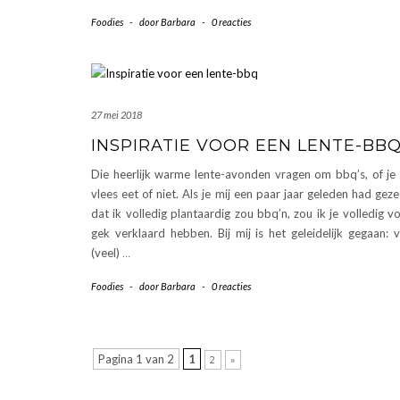
Foodies
-
door
Barbara
-
0 reacties
27 mei 2018
INSPIRATIE VOOR EEN LENTE-BB
Die heerlijk warme lente-avonden vragen om bbq’s, of je
vlees eet of niet. Als je mij een paar jaar geleden had gez
dat ik volledig plantaardig zou bbq’n, zou ik je volledig v
gek verklaard hebben. Bij mij is het geleidelijk gegaan: 
(veel)
…
Foodies
-
door
Barbara
-
0 reacties
Pagina 1 van 2
1
2
»