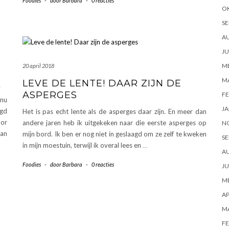
Foodies
-
door
Barbara
-
0 reacties
O
SE
A
JU
ME
20 april 2018
M
Q
LEVE DE LENTE! DAAR ZIJN DE
ASPERGES
FE
 nu
JA
egd
Het is pas echt lente als de asperges daar zijn. En meer dan
oor
andere jaren heb ik uitgekeken naar die eerste asperges op
N
van
mijn bord. Ik ben er nog niet in geslaagd om ze zelf te kweken
SE
in mijn moestuin, terwijl ik overal lees en
…
A
Foodies
-
door
Barbara
-
0 reacties
JU
ME
AP
M
FE