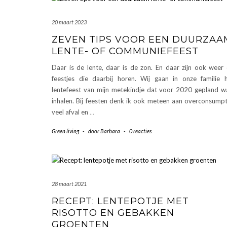
20 maart 2023
ZEVEN TIPS VOOR EEN DUURZAA
LENTE- OF COMMUNIEFEEST
Daar is de lente, daar is de zon. En daar zijn ook weer
feestjes die daarbij horen. Wij gaan in onze familie 
lentefeest van mijn metekindje dat voor 2020 gepland w
inhalen. Bij feesten denk ik ook meteen aan overconsumpt
veel afval en
…
Green living
-
door
Barbara
-
0 reacties
28 maart 2021
RECEPT: LENTEPOTJE MET
RISOTTO EN GEBAKKEN
GROENTEN