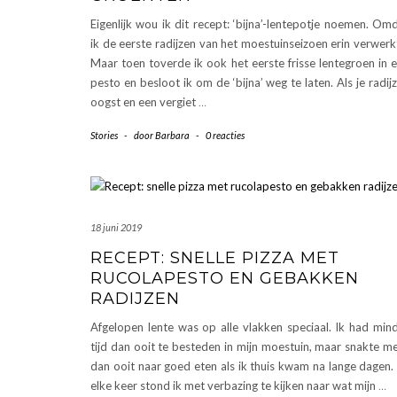
Eigenlijk wou ik dit recept: ‘bijna’-lentepotje noemen. Om
ik de eerste radijzen van het moestuinseizoen erin verwerk
Maar toen toverde ik ook het eerste frisse lentegroen in 
pesto en besloot ik om de ‘bijna’ weg te laten. Als je radij
oogst en een vergiet
…
Stories
-
door
Barbara
-
0 reacties
18 juni 2019
RECEPT: SNELLE PIZZA MET
RUCOLAPESTO EN GEBAKKEN
RADIJZEN
Afgelopen lente was op alle vlakken speciaal. Ik had min
tijd dan ooit te besteden in mijn moestuin, maar snakte m
dan ooit naar goed eten als ik thuis kwam na lange dagen.
elke keer stond ik met verbazing te kijken naar wat mijn
…