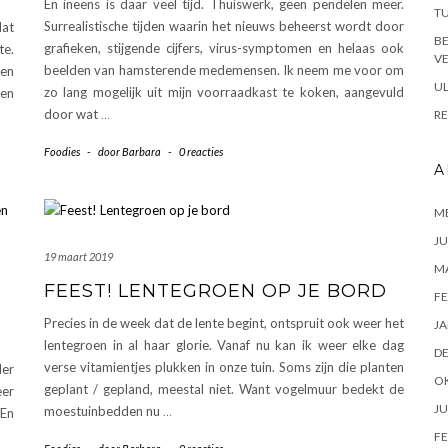
En ineens is daar veel tijd. Thuiswerk, geen pendelen meer.
TU
Surrealistische tijden waarin het nieuws beheerst wordt door
dat
B
grafieken, stijgende cijfers, virus-symptomen en helaas ook
te.
VE
beelden van hamsterende medemensen. Ik neem me voor om
een
UL
zo lang mogelijk uit mijn voorraadkast te koken, aangevuld
zen
door wat
…
RE
Foodies
-
door
Barbara
-
0 reacties
A
ME
JU
19 maart 2019
M
FEEST! LENTEGROEN OP JE BORD
FE
Precies in de week dat de lente begint, ontspruit ook weer het
JA
lentegroen in al haar glorie. Vanaf nu kan ik weer elke dag
D
verse vitamientjes plukken in onze tuin. Soms zijn die planten
der
O
geplant / gepland, meestal niet. Want vogelmuur bedekt de
eer
JU
moestuinbedden nu
…
 En
FE