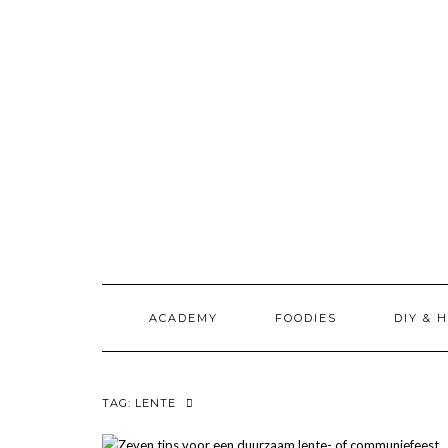
Doorgaan
naar
inhoud
ACADEMY
FOODIES
DIY & 
TAG:
LENTE