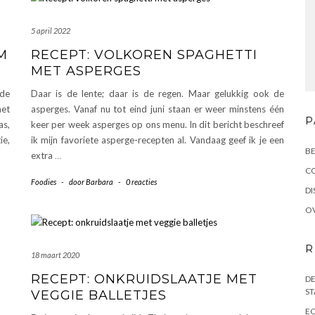
5 april 2022
M
RECEPT: VOLKOREN SPAGHETTI
MET ASPERGES
 de
Daar is de lente; daar is de regen. Maar gelukkig ook de
het
asperges. Vanaf nu tot eind juni staan er weer minstens één
P
as,
keer per week asperges op ons menu. In dit bericht beschreef
ie,
ik mijn favoriete asperge-recepten al. Vandaag geef ik je een
BE
extra
…
C
Foodies
-
door
Barbara
-
0 reacties
DI
OV
R
18 maart 2020
RECEPT: ONKRUIDSLAATJE MET
DE
ST
VEGGIE BALLETJES
EC