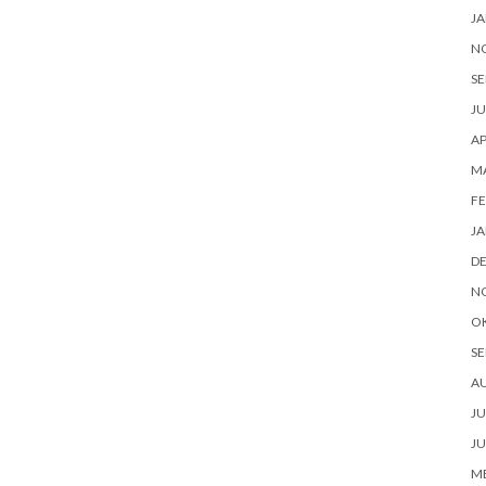
JA
N
SE
JU
AP
M
FE
JA
D
N
O
SE
A
JU
JU
ME