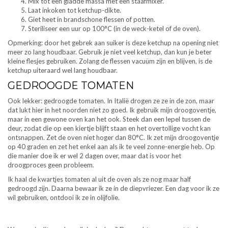
Mix tot een gladde massa met een staafmixer.
Laat inkoken tot ketchup-dikte.
Giet heet in brandschone flessen of potten.
Steriliseer een uur op 100°C (in de weck-ketel of de oven).
Opmerking: door het gebrek aan suiker is deze ketchup na opening niet
meer zo lang houdbaar. Gebruik je niet veel ketchup, dan kun je beter
kleine flesjes gebruiken. Zolang de flessen vacuüm zijn en blijven, is de
ketchup uiteraard wel lang houdbaar.
GEDROOGDE TOMATEN
Ook lekker: gedroogde tomaten. In Italië drogen ze ze in de zon, maar
dat lukt hier in het noorden niet zo goed. Ik gebruik mijn droogoventje,
maar in een gewone oven kan het ook. Steek dan een lepel tussen de
deur, zodat die op een kiertje blijft staan en het overtollige vocht kan
ontsnappen. Zet de oven niet hoger dan 80°C. Ik zet mijn droogoventje
op 40 graden en zet het enkel aan als ik te veel zonne-energie heb. Op
die manier doe ik er wel 2 dagen over, maar dat is voor het
droogproces geen probleem.
Ik haal de kwartjes tomaten al uit de oven als ze nog maar half
gedroogd zijn. Daarna bewaar ik ze in de diepvriezer. Een dag voor ik ze
wil gebruiken, ontdooi ik ze in olijfolie.