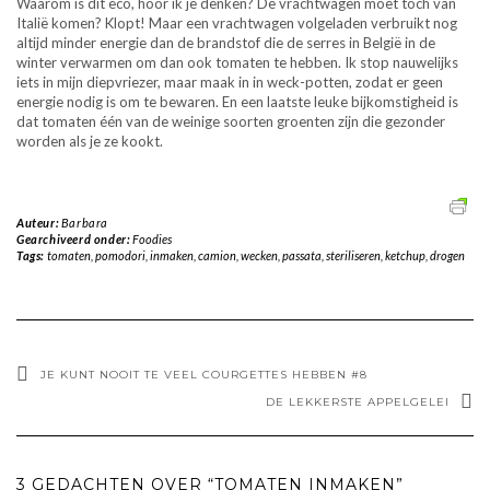
Waarom is dit eco, hoor ik je denken? De vrachtwagen moet toch van
Italië komen? Klopt! Maar een vrachtwagen volgeladen verbruikt nog
altijd minder energie dan de brandstof die de serres in België in de
winter verwarmen om dan ook tomaten te hebben. Ik stop nauwelijks
iets in mijn diepvriezer, maar maak in in weck-potten, zodat er geen
energie nodig is om te bewaren. En een laatste leuke bijkomstigheid is
dat tomaten één van de weinige soorten groenten zijn die gezonder
worden als je ze kookt.
Auteur:
Barbara
Gearchiveerd onder:
Foodies
Tags:
tomaten
,
pomodori
,
inmaken
,
camion
,
wecken
,
passata
,
steriliseren
,
ketchup
,
drogen
JE KUNT NOOIT TE VEEL COURGETTES HEBBEN #8
DE LEKKERSTE APPELGELEI
3 GEDACHTEN OVER “TOMATEN INMAKEN”