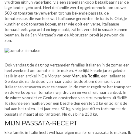
vruchten uit hun vaderland, via een samenaankoop betaalbaar naar de
lage landen gebracht. Heel de familie werd opgetrommeld om tot wel
500 kg tomaten te verwerken tot hun bekende passata, de
tomatensaus die van heel wat Italiaanse gerechten de basis is. Oké, je
kunt hier ook tomaten kopen, maar wie ooit een verse, Italiaanse
tomaat heeft geproefd en ingemaakt, zal het verschil in smaak kunnen
beamen. In de San Marzano’s van de Abbruzzen proéf je gewoon de
zon.
Ook vandaag de dag nog verzamelen families Italianen in de zomer een
heel weekend om tomaten in te maken. Heerlijk! Enkele jaren geleden
las ik in een artikel in De Morgen over
Manuela Rotilio
, een Italiaanse
Genkse die na de dood van haar vader besloot om de import van
Italiaanse verswaren over te nemen. In de zomer regelt ze het transport
en de verkoop van tomaten, wijndruiven en vers fruit naar aanbod. In
de winter voorziet ze Genk en omstreken van citrusvruchten uit Sicilië.
Ik stuurde een mailtje voor een bescheiden eerste 30 kg en zo ging de
bal aan het rollen. Het jaar erna 50 kg, vorig jaar 60 en toch moest de
passata in maart al op rantsoen. Nu dus bijna 250 kg.
MIJN PASSATA-RECEPT
Elke familie in Italië heeft wel haar eigen manier om passata te maken. Ik