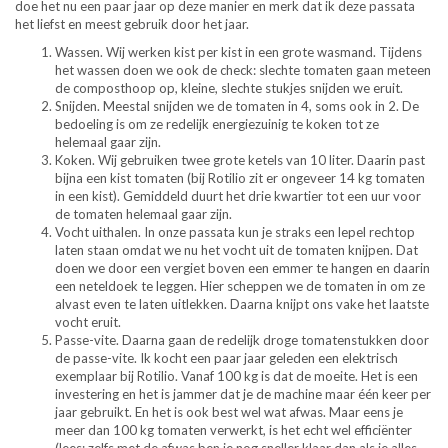
doe het nu een paar jaar op deze manier en merk dat ik deze passata
het liefst en meest gebruik door het jaar.
Wassen. Wij werken kist per kist in een grote wasmand. Tijdens
het wassen doen we ook de check: slechte tomaten gaan meteen
de composthoop op, kleine, slechte stukjes snijden we eruit.
Snijden. Meestal snijden we de tomaten in 4, soms ook in 2. De
bedoeling is om ze redelijk energiezuinig te koken tot ze
helemaal gaar zijn.
Koken. Wij gebruiken twee grote ketels van 10 liter. Daarin past
bijna een kist tomaten (bij Rotilio zit er ongeveer 14 kg tomaten
in een kist). Gemiddeld duurt het drie kwartier tot een uur voor
de tomaten helemaal gaar zijn.
Vocht uithalen. In onze passata kun je straks een lepel rechtop
laten staan omdat we nu het vocht uit de tomaten knijpen. Dat
doen we door een vergiet boven een emmer te hangen en daarin
een neteldoek te leggen. Hier scheppen we de tomaten in om ze
alvast even te laten uitlekken. Daarna knijpt ons vake het laatste
vocht eruit.
Passe-vite. Daarna gaan de redelijk droge tomatenstukken door
de passe-vite. Ik kocht een paar jaar geleden een elektrisch
exemplaar bij Rotilio. Vanaf 100 kg is dat de moeite. Het is een
investering en het is jammer dat je de machine maar één keer per
jaar gebruikt. En het is ook best wel wat afwas. Maar eens je
meer dan 100 kg tomaten verwerkt, is het echt wel efficiënter