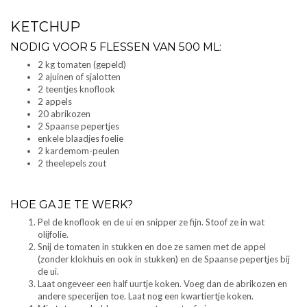
KETCHUP
NODIG VOOR 5 FLESSEN VAN 500 ML:
2 kg tomaten (gepeld)
2 ajuinen of sjalotten
2 teentjes knoflook
2 appels
20 abrikozen
2 Spaanse pepertjes
enkele blaadjes foelie
2 kardemom-peulen
2 theelepels zout
HOE GA JE TE WERK?
Pel de knoflook en de ui en snipper ze fijn. Stoof ze in wat
olijfolie.
Snij de tomaten in stukken en doe ze samen met de appel
(zonder klokhuis en ook in stukken) en de Spaanse pepertjes bij
de ui.
Laat ongeveer een half uurtje koken. Voeg dan de abrikozen en
andere specerijen toe. Laat nog een kwartiertje koken.