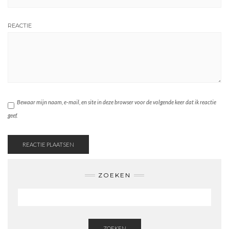
REACTIE
Bewaar mijn naam, e-mail, en site in deze browser voor de volgende keer dat ik reactie
geef.
ZOEKEN
ZOEKEN