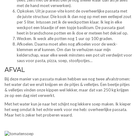
(lees: zelfs met de afwas ben je nog sneller klaar dan als je alles
met de hand moet verwerken).
Opkoken. Uit je passe-vite komt de overheerlijke passata met
de juiste structuur. Die kook ik dan nog op met een eetlepel zout
per 5 liter. Intussen zet ik de weckpotten klaar. Ik leg in elke
weckpot een blaadje of een topje basilicum. De passata gaat
heet in brandschone potten en ik doe er meteen het deksel op.
Wecken. Ik weck alle potten nog 1 uur op 100 graden.
Afkoelen. Daarna moet alles nog afkoelen voor de weck-
klemmen eraf kunnen. Om dan te verhuizen naar mijn
kelderschap, waar elke week minstens een pot uit verdwijnt voor
saus voor pasta, pizza, soep, stoofpotjes…
AFVAL
Bij deze manier van passata maken hebben we nog twee afvalstromen:
het water dat we eruit knijpen en de pitjes & velletjes. Een beetje pitjes
& velletjes vinden onze kippen wel lekker, maar dat van 250 kg krijgen
ze op een dag niet verwerkt.
Met het water kun je naar het schijnt nog lekkere soep maken. Ik kieper
het weg omdat ik het echte werk voor me heb: overheerlijke passata.
Maar het is zeker het proberen waard.