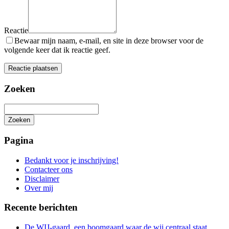
Reactie
Bewaar mijn naam, e-mail, en site in deze browser voor de
volgende keer dat ik reactie geef.
Zoeken
Zoeken
Het
zoeken
Pagina
is
aan
Bedankt voor je inschrijving!
de
Contacteer ons
gang
Disclaimer
Over mij
Recente berichten
De WIJ-gaard, een boomgaard waar de wij centraal staat