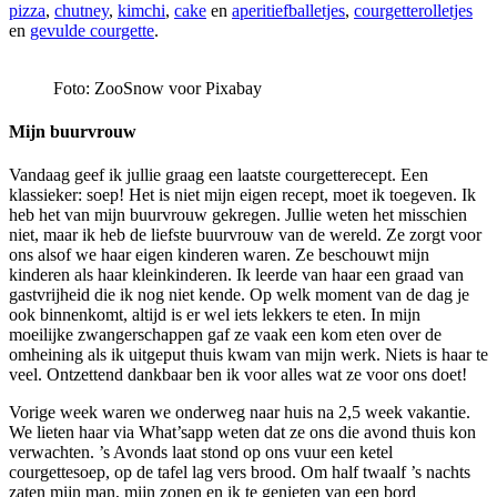
pizza
,
chutney
,
kimchi
,
cake
en
aperitiefballetjes
,
courgetterolletjes
en
gevulde courgette
.
Foto: ZooSnow voor Pixabay
Mijn buurvrouw
Vandaag geef ik jullie graag een laatste courgetterecept. Een
klassieker: soep! Het is niet mijn eigen recept, moet ik toegeven. Ik
heb het van mijn buurvrouw gekregen. Jullie weten het misschien
niet, maar ik heb de liefste buurvrouw van de wereld. Ze zorgt voor
ons alsof we haar eigen kinderen waren. Ze beschouwt mijn
kinderen als haar kleinkinderen. Ik leerde van haar een graad van
gastvrijheid die ik nog niet kende. Op welk moment van de dag je
ook binnenkomt, altijd is er wel iets lekkers te eten. In mijn
moeilijke zwangerschappen gaf ze vaak een kom eten over de
omheining als ik uitgeput thuis kwam van mijn werk. Niets is haar te
veel. Ontzettend dankbaar ben ik voor alles wat ze voor ons doet!
Vorige week waren we onderweg naar huis na 2,5 week vakantie.
We lieten haar via What’sapp weten dat ze ons die avond thuis kon
verwachten. ’s Avonds laat stond op ons vuur een ketel
courgettesoep, op de tafel lag vers brood. Om half twaalf ’s nachts
zaten mijn man, mijn zonen en ik te genieten van een bord