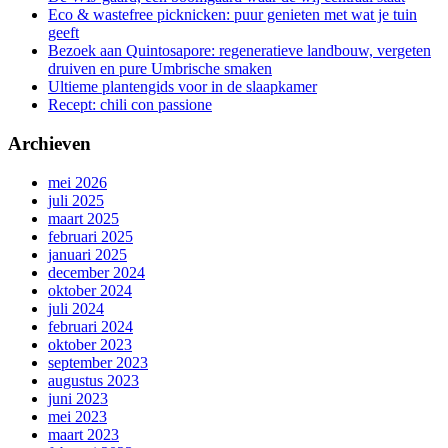
Eco & wastefree picknicken: puur genieten met wat je tuin
geeft
Bezoek aan Quintosapore: regeneratieve landbouw, vergeten
druiven en pure Umbrische smaken
Ultieme plantengids voor in de slaapkamer
Recept: chili con passione
Archieven
mei 2026
juli 2025
maart 2025
februari 2025
januari 2025
december 2024
oktober 2024
juli 2024
februari 2024
oktober 2023
september 2023
augustus 2023
juni 2023
mei 2023
maart 2023