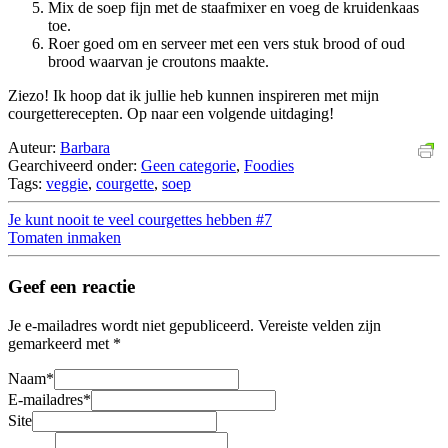
Mix de soep fijn met de staafmixer en voeg de kruidenkaas
toe.
Roer goed om en serveer met een vers stuk brood of oud
brood waarvan je croutons maakte.
Ziezo! Ik hoop dat ik jullie heb kunnen inspireren met mijn
courgetterecepten. Op naar een volgende uitdaging!
Auteur:
Barbara
Gearchiveerd onder:
Geen categorie
,
Foodies
Tags:
veggie
,
courgette
,
soep
Je kunt nooit te veel courgettes hebben #7
Tomaten inmaken
Geef een reactie
Je e-mailadres wordt niet gepubliceerd.
Vereiste velden zijn
gemarkeerd met
*
Naam
*
E-mailadres
*
Site