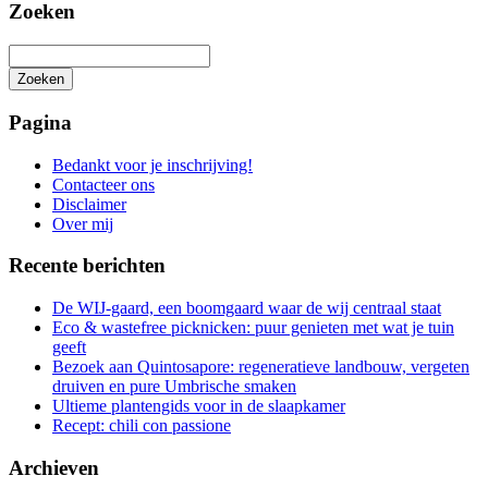
Zoeken
Zoeken
Het
zoeken
Pagina
is
aan
Bedankt voor je inschrijving!
de
Contacteer ons
gang
Disclaimer
Over mij
Recente berichten
De WIJ-gaard, een boomgaard waar de wij centraal staat
Eco & wastefree picknicken: puur genieten met wat je tuin
geeft
Bezoek aan Quintosapore: regeneratieve landbouw, vergeten
druiven en pure Umbrische smaken
Ultieme plantengids voor in de slaapkamer
Recept: chili con passione
Archieven