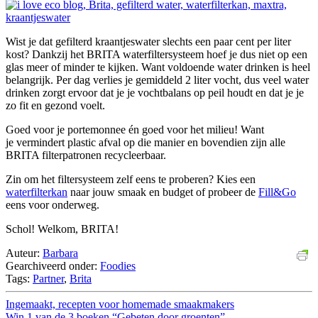
Wist je dat gefilterd kraantjeswater slechts een paar cent per liter
kost? Dankzij het BRITA waterfiltersysteem hoef je dus niet op een
glas meer of minder te kijken. Want voldoende water drinken is heel
belangrijk. Per dag verlies je gemiddeld 2 liter vocht, dus veel water
drinken zorgt ervoor dat je je vochtbalans op peil houdt en dat je je
zo fit en gezond voelt.
Goed voor je portemonnee én goed voor het milieu! Want
je vermindert plastic afval op die manier en bovendien zijn alle
BRITA filterpatronen recycleerbaar.
Zin om het filtersysteem zelf eens te proberen? Kies een
waterfilterkan
naar jouw smaak en budget of probeer de
Fill&Go
eens voor onderweg.
Schol! Welkom, BRITA!
Auteur:
Barbara
Gearchiveerd onder:
Foodies
Tags:
Partner
,
Brita
Ingemaakt, recepten voor homemade smaakmakers
Win 1 van de 3 boeken “Gebeten door groenten”