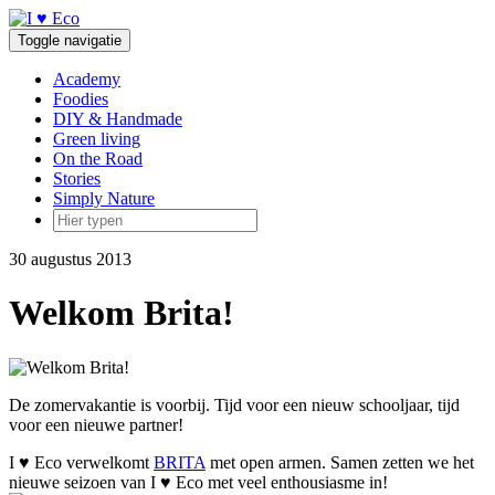
Doorgaan
naar
Toggle navigatie
inhoud
Academy
Foodies
DIY & Handmade
Green living
On the Road
Stories
Simply Nature
30 augustus 2013
Welkom Brita!
De zomervakantie is voorbij. Tijd voor een nieuw schooljaar, tijd
voor een nieuwe partner!
I ♥ Eco verwelkomt
BRITA
met open armen. Samen zetten we het
nieuwe seizoen van I ♥ Eco met veel enthousiasme in!