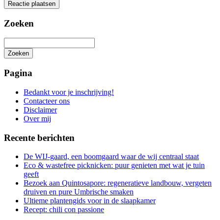
Zoeken
Zoeken
Het
zoeken
Pagina
is
aan
Bedankt voor je inschrijving!
de
Contacteer ons
gang
Disclaimer
Over mij
Recente berichten
De WIJ-gaard, een boomgaard waar de wij centraal staat
Eco & wastefree picknicken: puur genieten met wat je tuin
geeft
Bezoek aan Quintosapore: regeneratieve landbouw, vergeten
druiven en pure Umbrische smaken
Ultieme plantengids voor in de slaapkamer
Recept: chili con passione