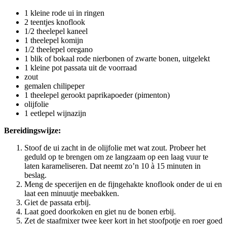
1 kleine rode ui in ringen
2 teentjes knoflook
1/2 theelepel kaneel
1 theelepel komijn
1/2 theelepel oregano
1 blik of bokaal rode nierbonen of zwarte bonen, uitgelekt
1 kleine pot passata uit de voorraad
zout
gemalen chilipeper
1 theelepel gerookt paprikapoeder (pimenton)
olijfolie
1 eetlepel wijnazijn
Bereidingswijze:
Stoof de ui zacht in de olijfolie met wat zout. Probeer het
geduld op te brengen om ze langzaam op een laag vuur te
laten karameliseren. Dat neemt zo’n 10 à 15 minuten in
beslag.
Meng de specerijen en de fijngehakte knoflook onder de ui en
laat een minuutje meebakken.
Giet de passata erbij.
Laat goed doorkoken en giet nu de bonen erbij.
Zet de staafmixer twee keer kort in het stoofpotje en roer goed