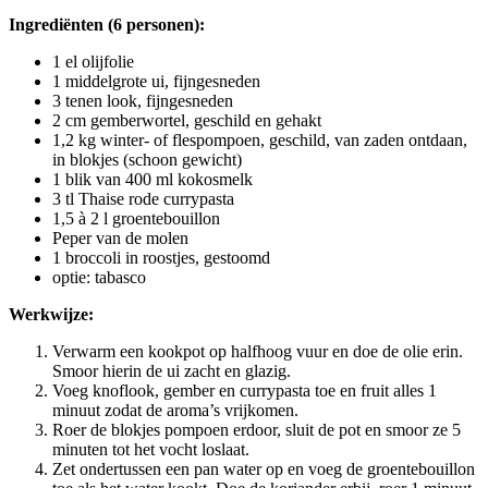
Ingrediënten (6 personen):
1 el olijfolie
1 middelgrote ui, fijngesneden
3 tenen look, fijngesneden
2 cm gemberwortel, geschild en gehakt
1,2 kg winter- of flespompoen, geschild, van zaden ontdaan,
in blokjes (schoon gewicht)
1 blik van 400 ml kokosmelk
3 tl Thaise rode currypasta
1,5 à 2 l groentebouillon
Peper van de molen
1 broccoli in roostjes, gestoomd
optie: tabasco
Werkwijze:
Verwarm een kookpot op halfhoog vuur en doe de olie erin.
Smoor hierin de ui zacht en glazig.
Voeg knoflook, gember en currypasta toe en fruit alles 1
minuut zodat de aroma’s vrijkomen.
Roer de blokjes pompoen erdoor, sluit de pot en smoor ze 5
minuten tot het vocht loslaat.
Zet ondertussen een pan water op en voeg de groentebouillon