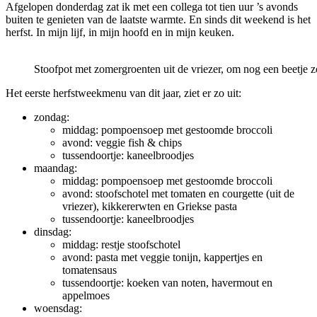
Afgelopen donderdag zat ik met een collega tot tien uur ’s avonds
buiten te genieten van de laatste warmte. En sinds dit weekend is het
herfst. In mijn lijf, in mijn hoofd en in mijn keuken.
Stoofpot met zomergroenten uit de vriezer, om nog een beetje 
Het eerste herfstweekmenu van dit jaar, ziet er zo uit:
zondag:
middag: pompoensoep met gestoomde broccoli
avond: veggie fish & chips
tussendoortje: kaneelbroodjes
maandag:
middag: pompoensoep met gestoomde broccoli
avond: stoofschotel met tomaten en courgette (uit de
vriezer), kikkererwten en Griekse pasta
tussendoortje: kaneelbroodjes
dinsdag:
middag: restje stoofschotel
avond: pasta met veggie tonijn, kappertjes en
tomatensaus
tussendoortje: koeken van noten, havermout en
appelmoes
woensdag: