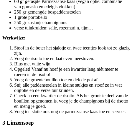
60 gr geraspte Parmezaanse kaas (vegan optie: combinatie
van gomasio en edelgistvlokken)
250 gr gemengde bospaddenstoelen
1 grote portobello
250 gr kastanjechampignons
verse tuinkruiden: salie, rozemarijn, tijm…
Werkwijze:
Stoof in de boter het sjalotje en twee teentjes look tot ze glazig
zijn.
Voeg de risotto toe en laat even meestoven.
Blus met witte wijn.
Opgelet! Vanaf nu hoef je een kwartier lang niét meer te
roeren in de risotto!
Voeg de groentebouillon toe en dek de pot af.
Snij alle paddenstoelen in kleine stukjes en stoof ze in wat
olijfolie en de verse tuinkruiden.
Check na een kwartier de risotto. Als het grootste deel van de
bouillon opgenomen is, voeg je de champignons bij de risotto
en meng je goed.
Voeg ten slotte ook nog de parmezaanse kaas toe en serveer.
3 Linzensoep