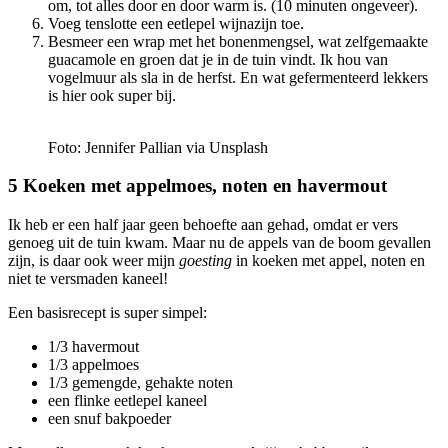
om, tot alles door en door warm is. (10 minuten ongeveer).
Voeg tenslotte een eetlepel wijnazijn toe.
Besmeer een wrap met het bonenmengsel, wat zelfgemaakte
guacamole en groen dat je in de tuin vindt. Ik hou van
vogelmuur als sla in de herfst. En wat gefermenteerd lekkers
is hier ook super bij.
Foto: Jennifer Pallian via Unsplash
5 Koeken met appelmoes, noten en havermout
Ik heb er een half jaar geen behoefte aan gehad, omdat er vers
genoeg uit de tuin kwam. Maar nu de appels van de boom gevallen
zijn, is daar ook weer mijn
goesting
in koeken met appel, noten en
niet te versmaden kaneel!
Een basisrecept is super simpel:
1/3 havermout
1/3 appelmoes
1/3 gemengde, gehakte noten
een flinke eetlepel kaneel
een snuf bakpoeder