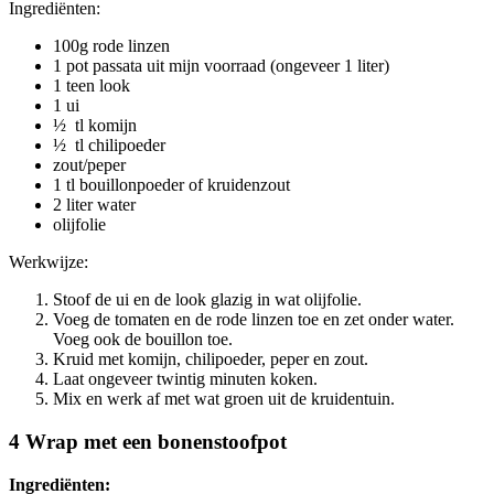
Ingrediënten:
100g rode linzen
1 pot passata uit mijn voorraad (ongeveer 1 liter)
1 teen look
1 ui
½ tl komijn
½ tl chilipoeder
zout/peper
1 tl bouillonpoeder of kruidenzout
2 liter water
olijfolie
Werkwijze:
Stoof de ui en de look glazig in wat olijfolie.
Voeg de tomaten en de rode linzen toe en zet onder water.
Voeg ook de bouillon toe.
Kruid met komijn, chilipoeder, peper en zout.
Laat ongeveer twintig minuten koken.
Mix en werk af met wat groen uit de kruidentuin.
4 Wrap met een bonenstoofpot
Ingrediënten: