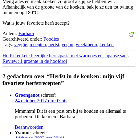
Meng alles en maak koeken zo groot als jij ze hebben wil.
Afhankelijk van de grootte van de koeken, bak je ze tien tot twintig
minuten op 180°C.
Wat is jouw favoriete herfstrecept?
Auteur:
Barbara
Gearchiveerd onder:
Foodies
Tags:
veggie
,
recepten
,
herfst
,
vegan
,
weekmenu
,
keuken
Herfstkeuken: heerlijke herfstpasta met warmoes en Japanse saus
Review: 1 groente in de hoofdrol
2 gedachten over “Herfst in de keuken: mijn vijf
favoriete herfstrecepten”
Groengenot
schreef:
24 oktober 2017 om 07:56
Mmmmm! Dit is een post om bij te houden en allemaal te
proberen. Dikke merci Barbara!
Beantwoorden
Yvonne
schreef: