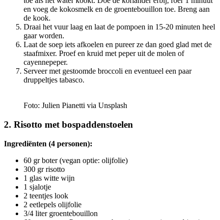
toe als het water kookt. Doe de koriander erbij, roer 1 minuut
en voeg de kokosmelk en de groentebouillon toe. Breng aan
de kook.
Draai het vuur laag en laat de pompoen in 15-20 minuten heel
gaar worden.
Laat de soep iets afkoelen en pureer ze dan goed glad met de
staafmixer. Proef en kruid met peper uit de molen of
cayennepeper.
Serveer met gestoomde broccoli en eventueel een paar
druppeltjes tabasco.
Foto: Julien Pianetti via Unsplash
2. Risotto met bospaddenstoelen
Ingrediënten (4 personen):
60 gr boter (vegan optie: olijfolie)
300 gr risotto
1 glas witte wijn
1 sjalotje
2 teentjes look
2 eetlepels olijfolie
3/4 liter groentebouillon