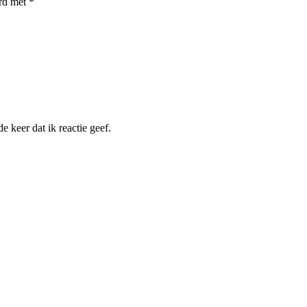
erd met
*
 keer dat ik reactie geef.