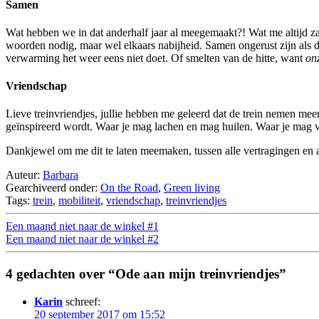
Samen
Wat hebben we in dat anderhalf jaar al meegemaakt?! Wat me altijd za
woorden nodig, maar wel elkaars nabijheid. Samen ongerust zijn als d
verwarming het weer eens niet doet. Of smelten van de hitte, want
on
Vriendschap
Lieve treinvriendjes, jullie hebben me geleerd dat de trein nemen mee
geïnspireerd wordt. Waar je mag lachen en mag huilen. Waar je mag v
Dankjewel om me dit te laten meemaken, tussen alle vertragingen en afg
Auteur:
Barbara
Gearchiveerd onder:
On the Road
,
Green living
Tags:
trein
,
mobiliteit
,
vriendschap
,
treinvriendjes
Een maand niet naar de winkel #1
Een maand niet naar de winkel #2
4 gedachten over “Ode aan mijn treinvriendjes”
Karin
schreef:
20 september 2017 om 15:52