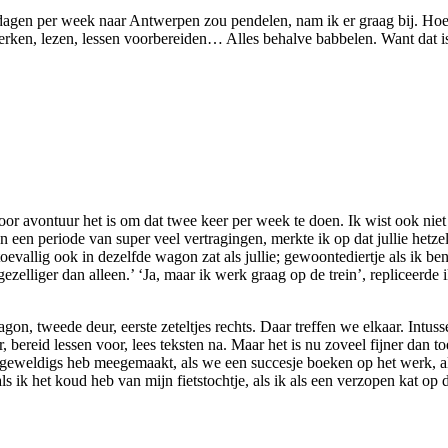
agen per week naar Antwerpen zou pendelen, nam ik er graag bij. Hoe va
erken, lezen, lessen voorbereiden… Alles behalve babbelen. Want dat is v
at voor avontuur het is om dat twee keer per week te doen. Ik wist ook 
 periode van super veel vertragingen, merkte ik op dat jullie hetzelfde
toevallig ook in dezelfde wagon zat als jullie; gewoontediertje als ik 
zelliger dan alleen.’ ‘Ja, maar ik werk graag op de trein’, repliceerde i
 tweede deur, eerste zeteltjes rechts. Daar treffen we elkaar. Intusse
ereid lessen voor, lees teksten na. Maar het is nu zoveel fijner dan toe
ts geweldigs heb meegemaakt, als we een succesje boeken op het werk, a
 als ik het koud heb van mijn fietstochtje, als ik als een verzopen kat op