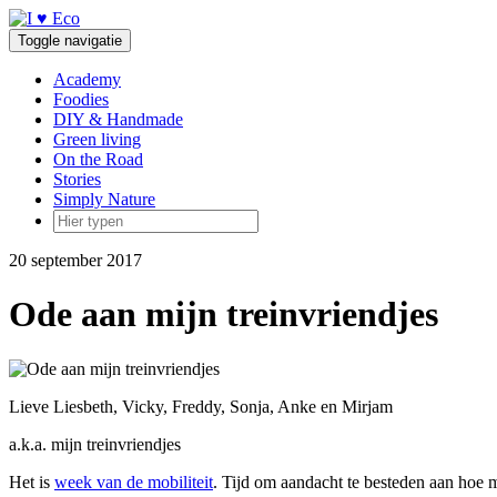
Doorgaan
naar
Toggle navigatie
inhoud
Academy
Foodies
DIY & Handmade
Green living
On the Road
Stories
Simply Nature
20 september 2017
Ode aan mijn treinvriendjes
Lieve Liesbeth, Vicky, Freddy, Sonja, Anke en Mirjam
a.k.a. mijn treinvriendjes
Het is
week van de mobiliteit
. Tijd om aandacht te besteden aan hoe 