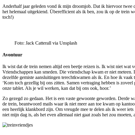
Anderhalf jaar geleden vond ik mijn droomjob. Dat ik hiervoor twee d
het helemaal uitgekiend. Überefficient als ik ben, zou ik op de trein w
toch!)
Foto: Jack Catterall via Unsplash
Avontuur
Ik wist dat de trein nemen altijd een beetje reizen is. Ik wist niet w
Vriendschappen kan smeden. Die vriendschap kwam er niet meteen. In een
dezelfde gemiste aansluitingen terechtkwamen als ik. En hoe ik vaak 
‘Kom toch gezellig bij ons zitten. Samen vertraging hebben is zoveel ge
onze tablet. Als je wil werken, kan dat bij ons ook, hoor.’
Zo gezegd zo gedaan. Het is een vaste gewoonte geworden. Derde wagon,
de trein, beantwoord mails waar ik niet meer aan toe kwam op kantoor, b
een heerlijk klankbord zijn. Om vreugde mee te delen als ik weer ie
niet mijn dag is, als het even allemaal niet gaat zoals het zou moeten,