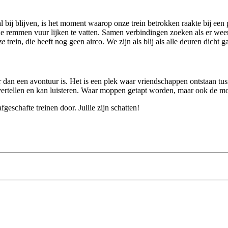
l bij blijven, is het moment waarop onze trein betrokken raakte bij ee
e remmen vuur lijken te vatten. Samen verbindingen zoeken als er weer e
ze
trein, die heeft nog geen airco. We zijn als blij als alle deuren dicht g
r dan een avontuur is. Het is een plek waar vriendschappen ontstaan tu
ertellen en kan luisteren. Waar moppen getapt worden, maar ook de moe
eschafte treinen door. Jullie zijn schatten!