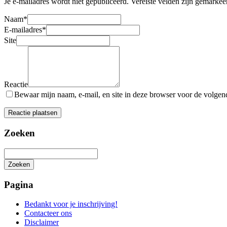
Je e-mailadres wordt niet gepubliceerd.
Vereiste velden zijn gemarke
Naam
*
E-mailadres
*
Site
Reactie
Bewaar mijn naam, e-mail, en site in deze browser voor de volgende
Zoeken
Zoeken
Het
zoeken
Pagina
is
aan
Bedankt voor je inschrijving!
de
Contacteer ons
gang
Disclaimer