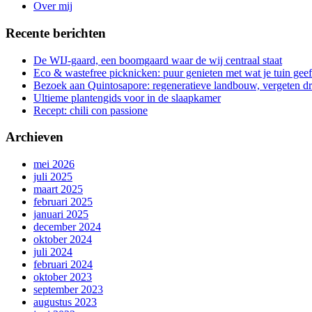
Over mij
Recente berichten
De WIJ-gaard, een boomgaard waar de wij centraal staat
Eco & wastefree picknicken: puur genieten met wat je tuin geef
Bezoek aan Quintosapore: regeneratieve landbouw, vergeten 
Ultieme plantengids voor in de slaapkamer
Recept: chili con passione
Archieven
mei 2026
juli 2025
maart 2025
februari 2025
januari 2025
december 2024
oktober 2024
juli 2024
februari 2024
oktober 2023
september 2023
augustus 2023