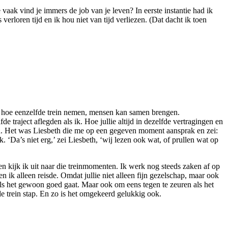
ak vind je immers de job van je leven? In eerste instantie had ik
erloren tijd en ik hou niet van tijd verliezen. (Dat dacht ik toen
niet hoe eenzelfde trein nemen, mensen kan samen brengen.
 traject aflegden als ik. Hoe jullie altijd in dezelfde vertragingen en
ben. Het was Liesbeth die me op een gegeven moment aansprak en zei:
k. ‘Da’s niet erg,’ zei Liesbeth, ‘wij lezen ook wat, of prullen wat op
n kijk ik uit naar die treinmomenten. Ik werk nog steeds zaken af op
n ik alleen reisde. Omdat jullie niet alleen fijn gezelschap, maar ook
ls het gewoon goed gaat. Maar ook om eens tegen te zeuren als het
 de trein stap. En zo is het omgekeerd gelukkig ook.