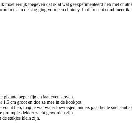
k moet eerlijk toegeven dat ik al wat geëxperimenteerd heb met chutney
arom me aan de slag ging voor een chutney. In dit recept combineer ik 
e pikante peper fijn en laat even stoven.
er 1,5 cm groot en doe ze mee in de kookpot.
nde vocht heb, mag je wat water toevoegen, anders gaat het te snel aanba
de pruimpjes lekker zacht geworden zijn.
 de stukjes klein zijn.