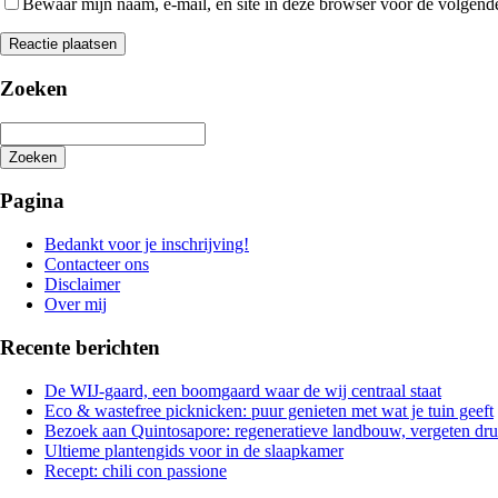
Bewaar mijn naam, e-mail, en site in deze browser voor de volgende 
Zoeken
Zoeken
Het
zoeken
Pagina
is
aan
Bedankt voor je inschrijving!
de
Contacteer ons
gang
Disclaimer
Over mij
Recente berichten
De WIJ-gaard, een boomgaard waar de wij centraal staat
Eco & wastefree picknicken: puur genieten met wat je tuin geeft
Bezoek aan Quintosapore: regeneratieve landbouw, vergeten dr
Ultieme plantengids voor in de slaapkamer
Recept: chili con passione