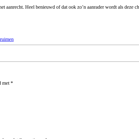
 het aanrecht. Heel benieuwd of dat ook zo’n aanrader wordt als deze c
ruimen
rd met
*