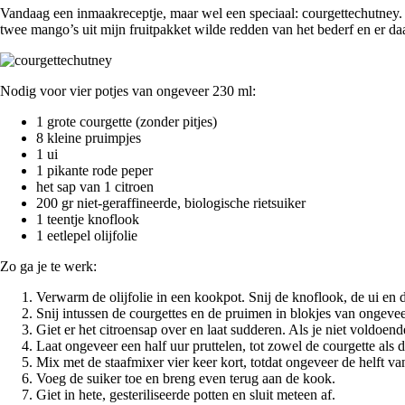
Vandaag een inmaakreceptje, maar wel een speciaal: courgettechutney. I
twee mango’s uit mijn fruitpakket wilde redden van het bederf en er da
Nodig voor vier potjes van ongeveer 230 ml:
1 grote courgette (zonder pitjes)
8 kleine pruimpjes
1 ui
1 pikante rode peper
het sap van 1 citroen
200 gr niet-geraffineerde, biologische rietsuiker
1 teentje knoflook
1 eetlepel olijfolie
Zo ga je te werk:
Verwarm de olijfolie in een kookpot. Snij de knoflook, de ui en d
Snij intussen de courgettes en de pruimen in blokjes van ongeve
Giet er het citroensap over en laat sudderen. Als je niet voldoe
Laat ongeveer een half uur pruttelen, tot zowel de courgette als 
Mix met de staafmixer vier keer kort, totdat ongeveer de helft van
Voeg de suiker toe en breng even terug aan de kook.
Giet in hete, gesteriliseerde potten en sluit meteen af.