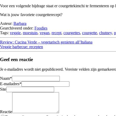
Voor een volgende bijdrage staat er courgettekimchi te fermenteren op
Wat is jouw favoriete courgetterecept?
Auteur:
Barbara
Gearchiveerd onder:
Foodies
Tags:
veggie
,
moestuin
,
vegan
,
recept
,
courgettes
,
courgette
,
chutney
,
p
Review: Cucina Verde – vegetarisch genieten all’Italiana
Veggie barbecue: recepten
Geef een reactie
Je e-mailadres wordt niet gepubliceerd.
Vereiste velden zijn gemarkee
Naam
*
E-mailadres
*
Site
Reactie