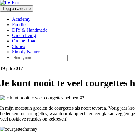
Doorgaan
naar
Toggle navigatie
inhoud
Academy
Foodies
DIY & Handmade
Green living
On the Road
Stories
Simply Nature
19 juli 2017
Je kunt nooit te veel courgettes
In mijn moestuin groeien de courgettes als nooit tevoren. Vorig jaar kr
bedenken met courgettes, waardoor ik oprecht en eerlijk kan zeggen: j
veel positieve reacties op gekregen!