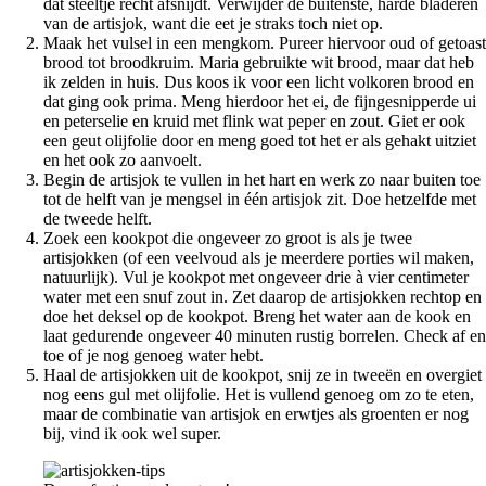
dat steeltje recht afsnijdt. Verwijder de buitenste, harde bladeren
van de artisjok, want die eet je straks toch niet op.
Maak het vulsel in een mengkom. Pureer hiervoor oud of getoast
brood tot broodkruim. Maria gebruikte wit brood, maar dat heb
ik zelden in huis. Dus koos ik voor een licht volkoren brood en
dat ging ook prima. Meng hierdoor het ei, de fijngesnipperde ui
en peterselie en kruid met flink wat peper en zout. Giet er ook
een geut olijfolie door en meng goed tot het er als gehakt uitziet
en het ook zo aanvoelt.
Begin de artisjok te vullen in het hart en werk zo naar buiten toe
tot de helft van je mengsel in één artisjok zit. Doe hetzelfde met
de tweede helft.
Zoek een kookpot die ongeveer zo groot is als je twee
artisjokken (of een veelvoud als je meerdere porties wil maken,
natuurlijk). Vul je kookpot met ongeveer drie à vier centimeter
water met een snuf zout in. Zet daarop de artisjokken rechtop en
doe het deksel op de kookpot. Breng het water aan de kook en
laat gedurende ongeveer 40 minuten rustig borrelen. Check af en
toe of je nog genoeg water hebt.
Haal de artisjokken uit de kookpot, snij ze in tweeën en overgiet
nog eens gul met olijfolie. Het is vullend genoeg om zo te eten,
maar de combinatie van artisjok en erwtjes als groenten er nog
bij, vind ik ook wel super.