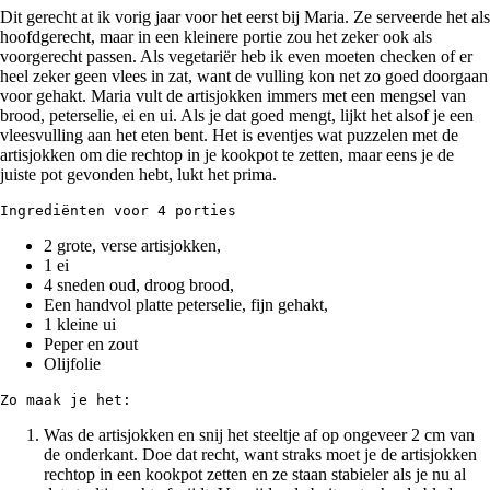
Dit gerecht at ik vorig jaar voor het eerst bij Maria. Ze serveerde het als
hoofdgerecht, maar in een kleinere portie zou het zeker ook als
voorgerecht passen. Als vegetariër heb ik even moeten checken of er
heel zeker geen vlees in zat, want de vulling kon net zo goed doorgaan
voor gehakt. Maria vult de artisjokken immers met een mengsel van
brood, peterselie, ei en ui. Als je dat goed mengt, lijkt het alsof je een
vleesvulling aan het eten bent. Het is eventjes wat puzzelen met de
artisjokken om die rechtop in je kookpot te zetten, maar eens je de
juiste pot gevonden hebt, lukt het prima.
Ingrediënten voor 4 porties
2 grote, verse artisjokken,
1 ei
4 sneden oud, droog brood,
Een handvol platte peterselie, fijn gehakt,
1 kleine ui
Peper en zout
Olijfolie
Zo maak je het:
Was de artisjokken en snij het steeltje af op ongeveer 2 cm van
de onderkant. Doe dat recht, want straks moet je de artisjokken
rechtop in een kookpot zetten en ze staan stabieler als je nu al