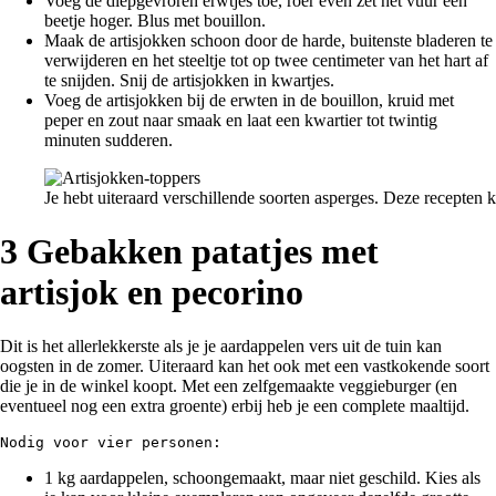
Voeg de diepgevroren erwtjes toe, roer even zet het vuur een
beetje hoger. Blus met bouillon.
Maak de artisjokken schoon door de harde, buitenste bladeren te
verwijderen en het steeltje tot op twee centimeter van het hart af
te snijden. Snij de artisjokken in kwartjes.
Voeg de artisjokken bij de erwten in de bouillon, kruid met
peper en zout naar smaak en laat een kwartier tot twintig
minuten sudderen.
Je hebt uiteraard verschillende soorten asperges. Deze recepten k
3 Gebakken patatjes met
artisjok en pecorino
Dit is het allerlekkerste als je je aardappelen vers uit de tuin kan
oogsten in de zomer. Uiteraard kan het ook met een vastkokende soort
die je in de winkel koopt. Met een zelfgemaakte veggieburger (en
eventueel nog een extra groente) erbij heb je een complete maaltijd.
Nodig voor vier personen:
1 kg aardappelen, schoongemaakt, maar niet geschild. Kies als