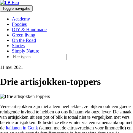
Doorgaan
naar
Toggle navigatie
inhoud
Academy
Foodies
DIY & Handmade
Green living
On the Road
Stories
Simply Nature
11 mei 2021
Drie artisjokken-toppers
Verse artisjokken zijn niet alleen heel lekker, ze blijken ook een goede
reinigende invloed te hebben op ons lichaam via onze lever. De smaak
van artisjokken uit een pot of blik is totaal niet te vergelijken met vers
bereide artisjokken. Ik bestel ze elke winter via een samenaankoop met
de
Italianen in Genk
(samen met de citrusvruchten voor limoncello) en