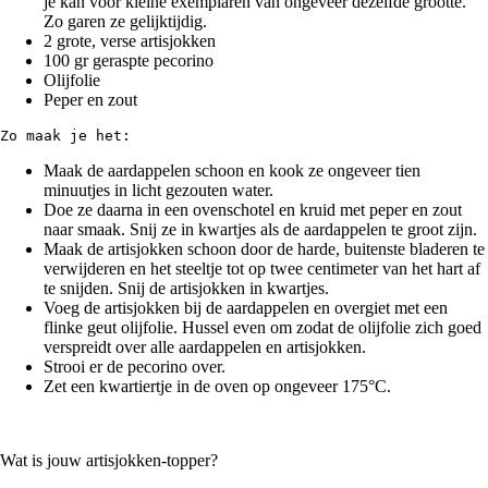
je kan voor kleine exemplaren van ongeveer dezelfde grootte.
Zo garen ze gelijktijdig.
2 grote, verse artisjokken
100 gr geraspte pecorino
Olijfolie
Peper en zout
Zo maak je het:
Maak de aardappelen schoon en kook ze ongeveer tien
minuutjes in licht gezouten water.
Doe ze daarna in een ovenschotel en kruid met peper en zout
naar smaak. Snij ze in kwartjes als de aardappelen te groot zijn.
Maak de artisjokken schoon door de harde, buitenste bladeren te
verwijderen en het steeltje tot op twee centimeter van het hart af
te snijden. Snij de artisjokken in kwartjes.
Voeg de artisjokken bij de aardappelen en overgiet met een
flinke geut olijfolie. Hussel even om zodat de olijfolie zich goed
verspreidt over alle aardappelen en artisjokken.
Strooi er de pecorino over.
Zet een kwartiertje in de oven op ongeveer 175°C.
Wat is jouw artisjokken-topper?