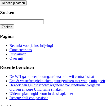
Zoeken
Zoeken
Het
zoeken
Pagina
is
aan
Bedankt voor je inschrijving!
de
Contacteer ons
gang
Disclaimer
Over mij
Recente berichten
De WIJ-gaard, een boomgaard waar de wij centraal staat
Eco & wastefree picknicken: puur genieten met wat je tuin geeft
Bezoek aan Quintosapore: regeneratieve landbouw, vergeten
druiven en pure Umbrische smaken
Ultieme plantengids voor in de slaapkamer
Recept: chili con passione