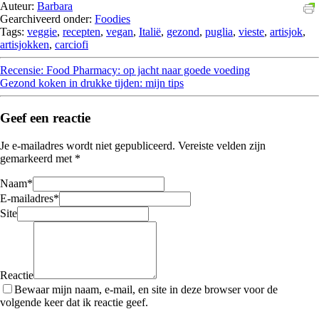
Auteur:
Barbara
Gearchiveerd onder:
Foodies
Tags:
veggie
,
recepten
,
vegan
,
Italië
,
gezond
,
puglia
,
vieste
,
artisjok
,
artisjokken
,
carciofi
Recensie: Food Pharmacy: op jacht naar goede voeding
Gezond koken in drukke tijden: mijn tips
Geef een reactie
Je e-mailadres wordt niet gepubliceerd.
Vereiste velden zijn
gemarkeerd met
*
Naam
*
E-mailadres
*
Site
Reactie
Bewaar mijn naam, e-mail, en site in deze browser voor de
volgende keer dat ik reactie geef.